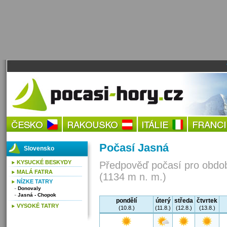
Počasí Jasná
Slovensko
KYSUCKÉ BESKYDY
Předpověď počasí pro obdob
MALÁ FATRA
(1134 m n. m.)
NÍZKE TATRY
Donovaly
Jasná - Chopok
pondělí
úterý
středa
čtvrtek
VYSOKÉ TATRY
(10.8.)
(11.8.)
(12.8.)
(13.8.)