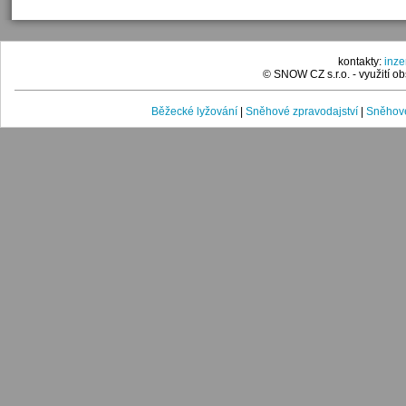
kontakty:
inz
© SNOW CZ s.r.o. - využití 
Běžecké lyžování
|
Sněhové zpravodajství
|
Sněhové