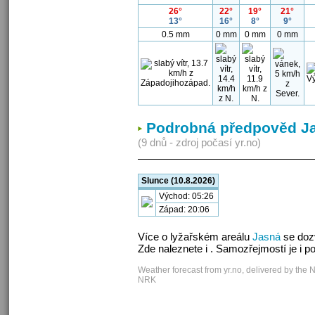
26°
22°
19°
21°
13°
16°
8°
9°
0.5 mm
0 mm
0 mm
0 mm
Podrobná předpověd J
(9 dnů - zdroj počasí yr.no)
Slunce (10.8.2026)
Východ: 05:26
Západ: 20:06
Více o lyžařském areálu
Jasná
se doz
Zde naleznete i . Samozřejmostí je i 
Weather forecast from yr.no, delivered by the 
NRK