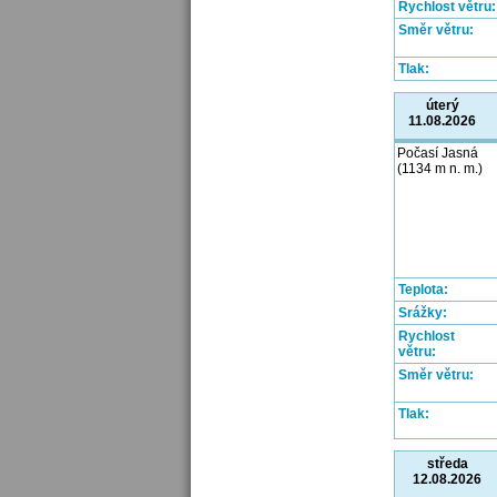
Rychlost větru:
Směr větru:
Tlak:
úterý
11.08.2026
Počasí Jasná
(1134 m n. m.)
Teplota:
Srážky:
Rychlost
větru:
Směr větru:
Tlak:
středa
12.08.2026