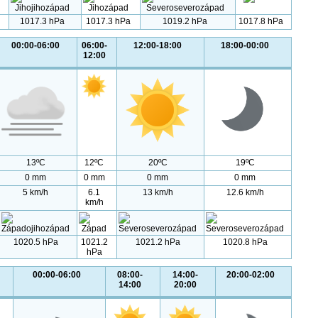
1017.3 hPa
1017.3 hPa
1019.2 hPa
1017.8 hPa
00:00-06:00
06:00-
12:00-18:00
18:00-00:00
12:00
13ºC
12ºC
20ºC
19ºC
0 mm
0 mm
0 mm
0 mm
5 km/h
6.1
13 km/h
12.6 km/h
km/h
1020.5 hPa
1021.2
1021.2 hPa
1020.8 hPa
hPa
00:00-06:00
08:00-
14:00-
20:00-02:00
14:00
20:00