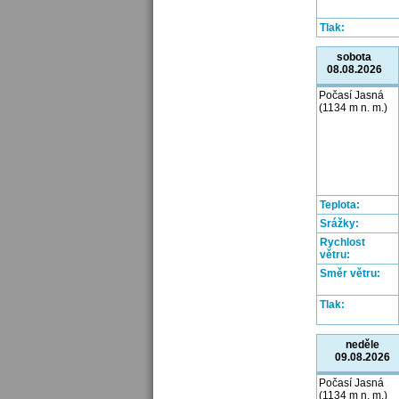
Tlak:
sobota
08.08.2026
Počasí Jasná
(1134 m n. m.)
Teplota:
Srážky:
Rychlost
větru:
Směr větru:
Tlak:
neděle
09.08.2026
Počasí Jasná
(1134 m n. m.)