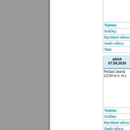
Teplota:
Srážky:
Rychlost větru:
Směr větru:
Tlak:
pátek
07.08.2026
Počasí Jasná
(1134 m n. m.)
Teplota:
Srážky:
Rychlost větru:
Směr větru: