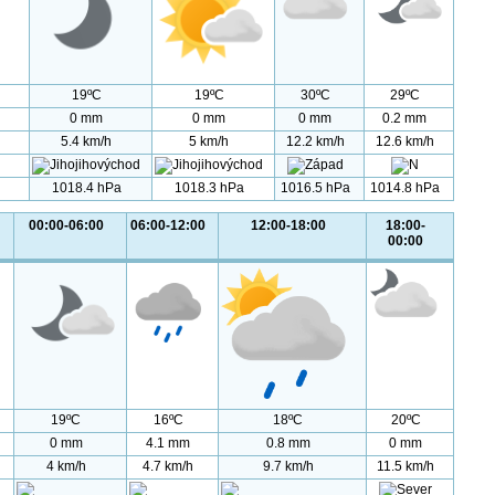
19ºC
19ºC
30ºC
29ºC
0 mm
0 mm
0 mm
0.2 mm
5.4 km/h
5 km/h
12.2 km/h
12.6 km/h
1018.4 hPa
1018.3 hPa
1016.5 hPa
1014.8 hPa
00:00-06:00
06:00-12:00
12:00-18:00
18:00-
00:00
19ºC
16ºC
18ºC
20ºC
0 mm
4.1 mm
0.8 mm
0 mm
4 km/h
4.7 km/h
9.7 km/h
11.5 km/h