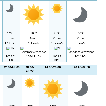
14ºC
16ºC
23ºC
16ºC
0 mm
0 mm
0 mm
0 mm
1.1 km/h
1.4 km/h
11.2 km/h
5 km/h
1022.7
1024.1 hPa
1023.3
1024 hPa
hPa
hPa
02:00-08:00
08:00-
14:00-20:00
20:00-02:00
14:00