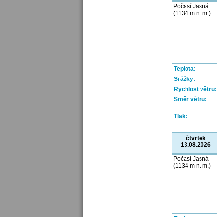
Počasí Jasná
(1134 m n. m.)
Teplota:
Srážky:
Rychlost větru:
Směr větru:
Tlak:
čtvrtek
13.08.2026
Počasí Jasná
(1134 m n. m.)