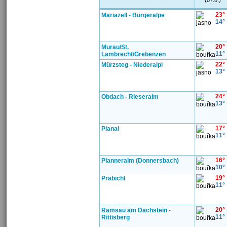
(07.8.)
23°
Mariazell - Bürgeralpe
14°
20°
Murau/St.
11°
Lambrecht/Grebenzen
22°
Mürzsteg - Niederalpl
13°
24°
Obdach - Rieseralm
13°
17°
Planai
11°
16°
Planneralm (Donnersbach)
10°
19°
Präbichl
11°
20°
Ramsau am Dachstein -
11°
Rittisberg