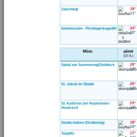
19°
Salzstiegl
11°
24°
Sommeralm - Pirstingerkogellift
15°
Místo
pátek
(07.8.)
20°
Spital am Semmering/Stuhleck
13°
25°
St. Jakob im Walde
14°
25°
St. Kathrein am Hauenstein -
14°
Hauereck
18°
Stoderzinken (Gröbming)
10°
17°
Tauplitz