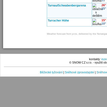
11°
26°
Turnau/Schwabenbergarena
15°
15°
Turracher Höhe
10°
Weather forecast from yr.no, delivered by the Norwegi
kontakty:
inz
© SNOW CZ s.r.o. - využití 
Běžecké lyžování
|
Sněhové zpravodajství
|
Sněhové