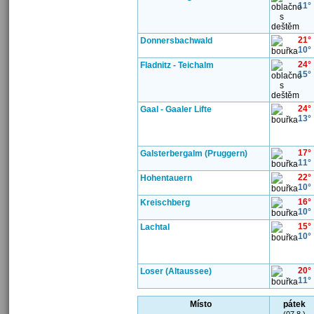
11°
21°
Donnersbachwald
10°
24°
Fladnitz - Teichalm
15°
24°
Gaal - Gaaler Lifte
13°
17°
Galsterbergalm (Pruggern)
11°
22°
Hohentauern
10°
16°
Kreischberg
10°
15°
Lachtal
10°
20°
Loser (Altaussee)
11°
Místo
pátek