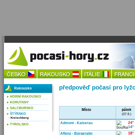
předpověď počasí pro lyž
Rakousko
HORNÍ RAKOUSKO
KORUTANY
SALCBURSKO
Místo
pátek
ŠTÝRSKO
(07.8.)
Kreischberg
24°
Admont - Kaiserau
TYROLSKO
14°
18°
Aflenz - Bürgeralm