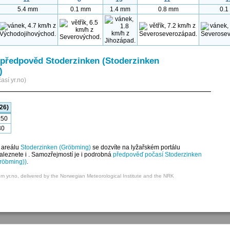
5.4 mm
0.1 mm
1.4 mm
0.8 mm
0.1
předpověd Stoderzinken (Stoderzinken
)
así yr.no)
26)
:50
30
 areálu
Stoderzinken (Gröbming)
se dozvíte na lyžařském portálu
eznete i . Samozřejmostí je i podrobná
předpověď počasí Stoderzinken
röbming))
.
om yr.no, delivered by the Norwegian Meteorological Institute and the NRK