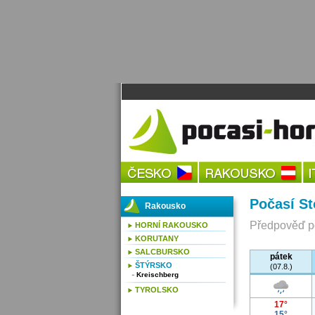
Počasí St
Rakousko
Předpověď po
HORNÍ RAKOUSKO
KORUTANY
SALCBURSKO
pátek
ŠTÝRSKO
(07.8.)
Kreischberg
TYROLSKO
17°
15°