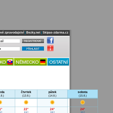
vé zpravodajství
|
Bezky.net
|
Skipas-zdarma.cz
eda
čtvrtek
pátek
sobota
.8.)
(13.8.)
(14.8.)
(15.8.)
1°
22°
24°
24°
1°
11°
11°
11°