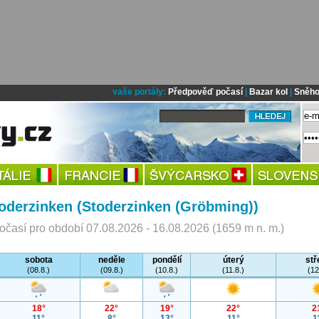
vaše portály:
Předpověď počasí
|
Bazar kol
|
Sněho
oderzinken (Stoderzinken (Gröbming))
časí pro období 07.08.2026 - 16.08.2026 (1659 m n. m.)
sobota
neděle
pondělí
úterý
stř
(08.8.)
(09.8.)
(10.8.)
(11.8.)
(12
18°
22°
19°
22°
2
11°
8°
13°
11°
1