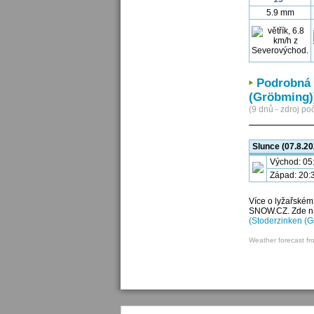
5.9 mm
Podrobná 
(Gröbming)
(9 dnů - zdroj poč
Slunce (07.8.20
Východ: 05
Západ: 20:
Více o lyžařském
SNOW.CZ. Zde nal
(Stoderzinken (G
Weather forecast fr