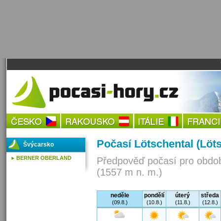
Počasí Lötschental (Löt
Švýcarsko
BERNER OBERLAND
Předpověď počasí pro obdob
(1557 m n. m.)
neděle
pondělí
úterý
středa
(09.8.)
(10.8.)
(11.8.)
(12.8.)