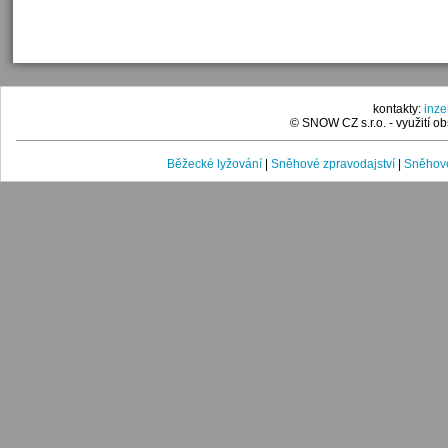
kontakty:
inz
© SNOW CZ s.r.o. - využití 
Běžecké lyžování
|
Sněhové zpravodajství
|
Sněhové