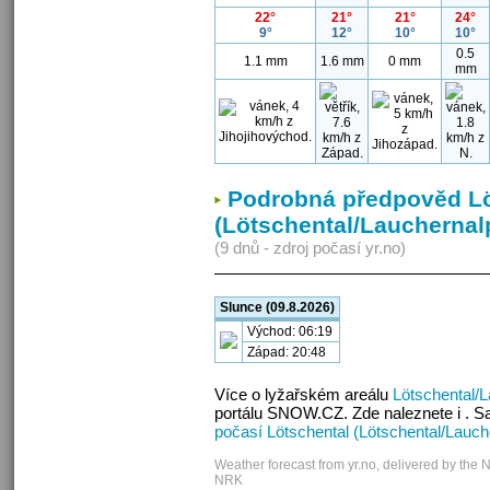
22°
21°
21°
24°
9°
12°
10°
10°
0.5
1.1 mm
1.6 mm
0 mm
mm
Podrobná předpověd Lö
(Lötschental/Lauchernal
(9 dnů - zdroj počasí yr.no)
Slunce (09.8.2026)
Východ: 06:19
Západ: 20:48
Více o lyžařském areálu
Lötschental/
portálu SNOW.CZ. Zde naleznete i . S
počasí Lötschental (Lötschental/Lauch
Weather forecast from yr.no, delivered by the 
NRK