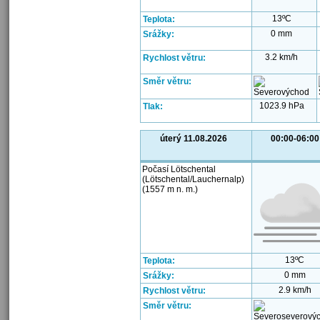
13ºC
Teplota:
0 mm
Srážky:
3.2 km/h
Rychlost větru:
Směr větru:
1023.9 hPa
Tlak:
úterý 11.08.2026
00:00-06:00
Počasí Lötschental
(Lötschental/Lauchernalp)
(1557 m n. m.)
13ºC
Teplota:
0 mm
Srážky:
2.9 km/h
Rychlost větru:
Směr větru: