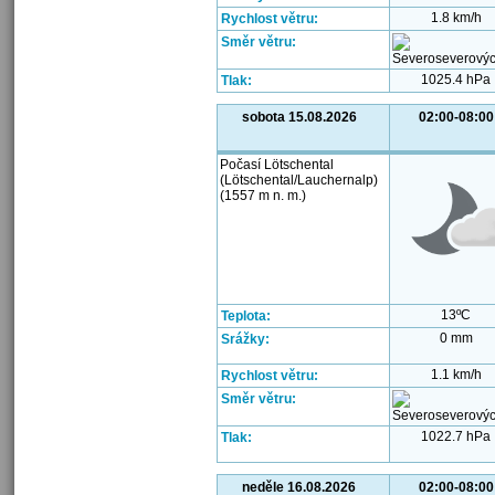
1.8 km/h
Rychlost větru:
Směr větru:
1025.4 hPa
Tlak:
sobota 15.08.2026
02:00-08:00
Počasí Lötschental
(Lötschental/Lauchernalp)
(1557 m n. m.)
13ºC
Teplota:
0 mm
Srážky:
1.1 km/h
Rychlost větru:
Směr větru:
1022.7 hPa
Tlak:
neděle 16.08.2026
02:00-08:00