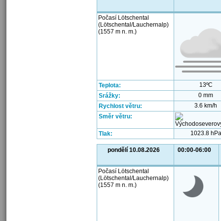
Počasí Lötschental
(Lötschental/Lauchernalp)
(1557 m n. m.)
13ºC
Teplota:
0 mm
Srážky:
3.6 km/h
Rychlost větru:
Směr větru:
1023.8 hP
Tlak:
pondělí 10.08.2026
00:00-06:00
Počasí Lötschental
(Lötschental/Lauchernalp)
(1557 m n. m.)