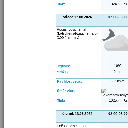
1024.8 hPa
Tlak:
středa 12.08.2026
02:00-08:00
Počasí Lötschental
(Lötschental/Lauchernalp)
(1557 m n. m.)
10ºC
Teplota:
0 mm
Srážky:
2.2 km/h
Rychlost větru:
Směr větru:
1025.4 hPa
Tlak:
čtvrtek 13.08.2026
02:00-08:00
Počasí Lötschental