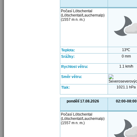
Počasí Lötschental
(Lötschental/Lauchernalp)
(1557 m n. m.)
13ºC
Teplota:
0 mm
Srážky:
1.1 km/h
Rychlost větru:
Směr větru:
1021.1 hPa
Tlak:
pondělí 17.08.2026
02:00-08:00
Počasí Lötschental
(Lötschental/Lauchernalp)
(1557 m n. m.)