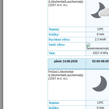
(Lötschental/Lauchernalp)
(1557 m n. m.)
13ºC
Teplota:
0 mm
Srážky:
2.2 km/h
Rychlost větru:
Směr větru:
1027.4 hPa
Tlak:
pátek 14.08.2026
02:00-08:00
Počasí Lötschental
(Lötschental/Lauchernalp)
(1557 m n. m.)
13ºC
Teplota:
0 mm
Srážky: