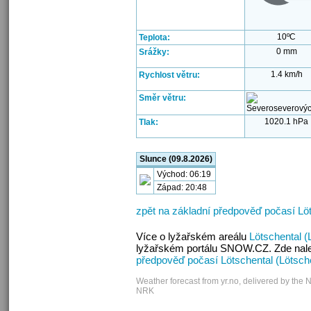
10ºC
Teplota:
0 mm
Srážky:
1.4 km/h
Rychlost větru:
Směr větru:
1020.1 hPa
Tlak:
Slunce (09.8.2026)
Východ: 06:19
Západ: 20:48
zpět na základní předpověď počasí Löt
Více o lyžařském areálu
Lötschental (
lyžařském portálu SNOW.CZ. Zde nalez
předpověď počasí Lötschental (Lötsch
Weather forecast from yr.no, delivered by the 
NRK