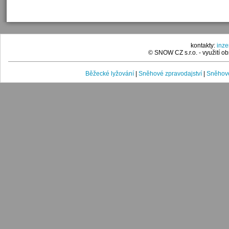
kontakty:
inz
© SNOW CZ s.r.o. - využití 
Běžecké lyžování
|
Sněhové zpravodajství
|
Sněhové