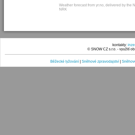
Weather forecast from yr.no, delivered by the 
NRK
kontakty:
inz
© SNOW CZ s.r.o. - využití 
Běžecké lyžování
|
Sněhové zpravodajství
|
Sněhové