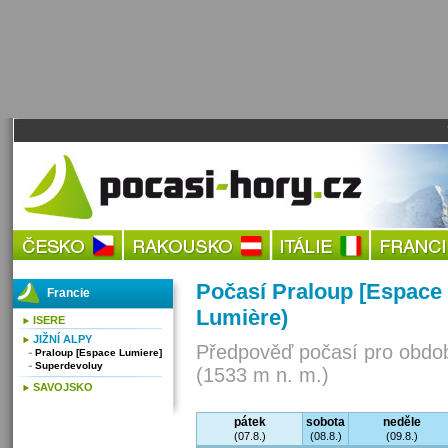
Počasí Praloup [Espace
Francie
Lumière)
ISERE
JIŽNÍ ALPY
Předpověď počasí pro obdob
Praloup [Espace Lumiere]
Superdevoluy
(1533 m n. m.)
SAVOJSKO
pátek
sobota
neděle
(07.8.)
(08.8.)
(09.8.)