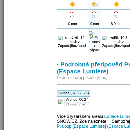
27°
25°
25°
25°
11°
11°
0 mm
0 mm
8.9 mm
Podrobná předpověd Pr
(Espace Lumière)
(9 dnů - zdroj počasí yr.no)
Slunce (07.8.2026)
Východ: 06:27
Západ: 20:50
Více o lyžařském areálu
Espace Lumi
SNOW.CZ. Zde naleznete i . Samozřej
Praloup [Espace Lumiere] (Espace Lu