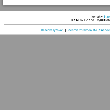
kontakty:
inz
© SNOW CZ s.r.o. - využití 
Běžecké lyžování
|
Sněhové zpravodajství
|
Sněhové