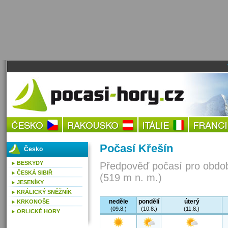
Počasí Křešín
Česko
BESKYDY
Předpověď počasí pro obdob
ČESKÁ SIBIŘ
(519 m n. m.)
JESENÍKY
KRÁLICKÝ SNĚŽNÍK
neděle
pondělí
úterý
KRKONOŠE
(09.8.)
(10.8.)
(11.8.)
ORLICKÉ HORY