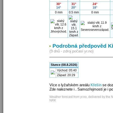
30°
31°
24°
14°
20°
18°
0 mm
0.5 mm
0 mm
Podrobná předpověd K
(9 dnů - zdroj počasí yr.no)
Slunce (08.8.2026)
Východ: 05:40
Západ: 20:29
Více o lyžařském areálu
Křešín
se doz
Zde naleznete i . Samozřejmostí je i 
Weather forecast from yr.no, delivered by the 
NRK