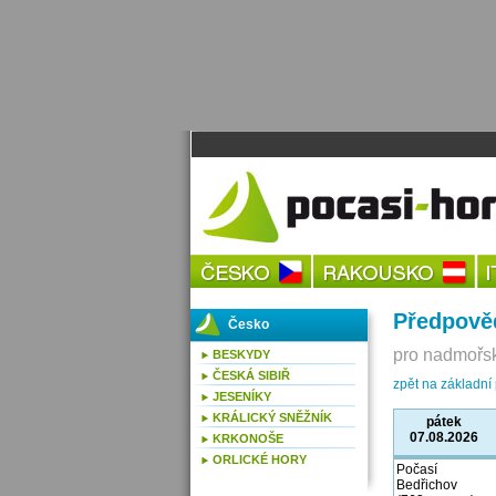
Předpově
Česko
pro nadmořsk
BESKYDY
ČESKÁ SIBIŘ
zpět na základní
JESENÍKY
KRÁLICKÝ SNĚŽNÍK
pátek
07.08.2026
KRKONOŠE
ORLICKÉ HORY
Počasí
Bedřichov