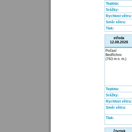
Teplota:
Srážky:
Rychlost větru:
Směr větru:
Tlak:
středa
12.08.2026
Počasí
Bedřichov
(763 m n. m.)
Teplota:
Srážky:
Rychlost větru:
Směr větru:
Tlak:
čtvrtek