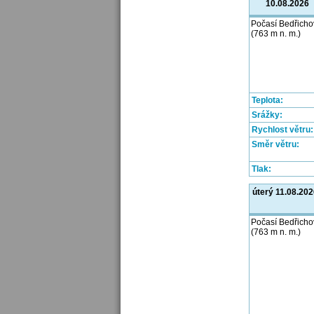
10.08.2026
Počasí Bedřicho
(763 m n. m.)
Teplota:
Srážky:
Rychlost větru:
Směr větru:
Tlak:
úterý 11.08.202
Počasí Bedřicho
(763 m n. m.)