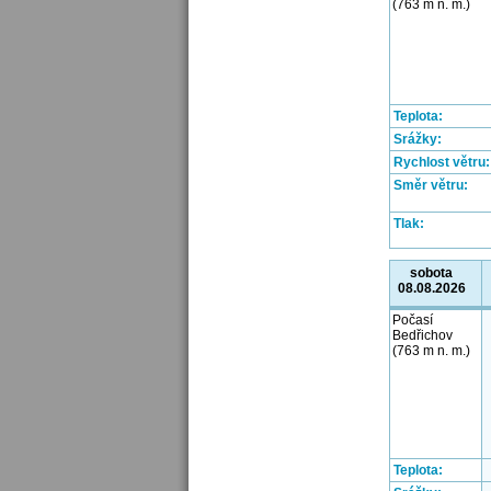
(763 m n. m.)
Teplota:
Srážky:
Rychlost větru:
Směr větru:
Tlak:
sobota
08.08.2026
Počasí
Bedřichov
(763 m n. m.)
Teplota: