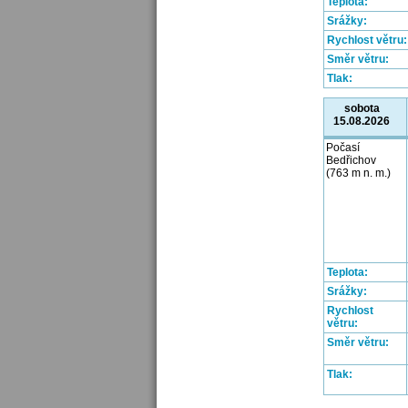
Teplota:
Srážky:
Rychlost větru:
Směr větru:
Tlak:
sobota
15.08.2026
Počasí
Bedřichov
(763 m n. m.)
Teplota:
Srážky:
Rychlost
větru:
Směr větru:
Tlak: