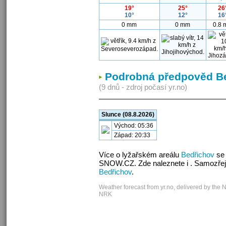
19°
25°
26
10°
12°
16
0 mm
0 mm
0.8
Podrobná předpověd B
(9 dnů - zdroj počasí yr.no)
Slunce (08.8.2026)
Východ: 05:36
Západ: 20:33
Více o lyžařském areálu
Bedřichov
se 
SNOW.CZ. Zde naleznete i . Samozřej
Bedřichov
.
Weather forecast from yr.no, delivered by the 
NRK