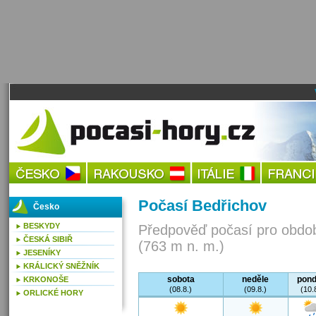
Počasí Bedřichov
Česko
BESKYDY
Předpověď počasí pro obdob
ČESKÁ SIBIŘ
(763 m n. m.)
JESENÍKY
KRÁLICKÝ SNĚŽNÍK
sobota
neděle
pond
KRKONOŠE
(08.8.)
(09.8.)
(10.
ORLICKÉ HORY