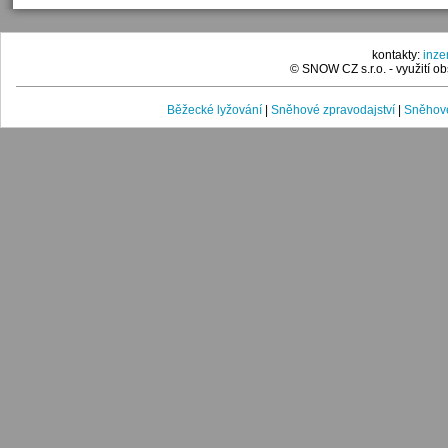
kontakty:
inz
© SNOW CZ s.r.o. - využití 
Běžecké lyžování
|
Sněhové zpravodajství
|
Sněhové