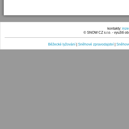
kontakty:
inz
© SNOW CZ s.r.o. - využití 
Běžecké lyžování
|
Sněhové zpravodajství
|
Sněhové