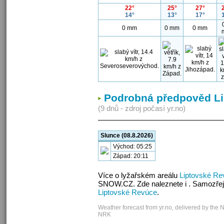
22°
25°
27°
14°
13°
17°
0 mm
0 mm
0 mm
Podrobná předpověd L
(9 dnů - zdroj počasí yr.no)
Slunce (08.8.2026)
Východ: 05:25
Západ: 20:11
Více o lyžařském areálu
Liptovské Re
SNOW.CZ. Zde naleznete i . Samozřej
Liptovské Revúce
.
Weather forecast from yr.no, delivered by the 
NRK