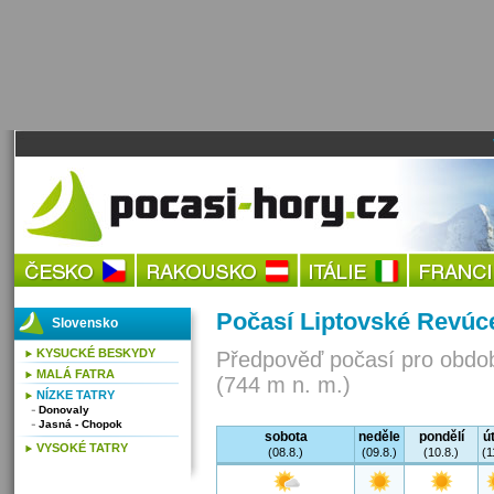
Počasí Liptovské Revúc
Slovensko
KYSUCKÉ BESKYDY
Předpověď počasí pro obdob
MALÁ FATRA
(744 m n. m.)
NÍZKE TATRY
Donovaly
Jasná - Chopok
sobota
neděle
pondělí
ú
VYSOKÉ TATRY
(08.8.)
(09.8.)
(10.8.)
(1