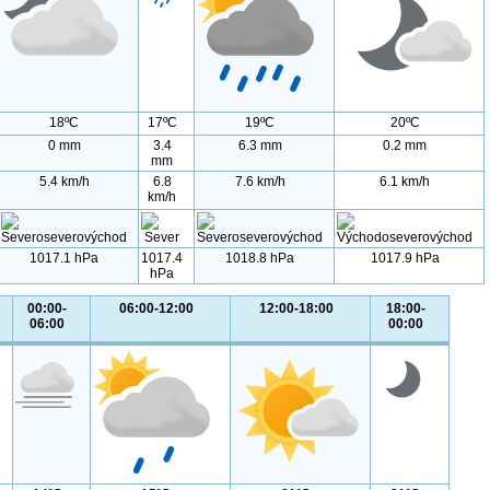
18ºC
17ºC
19ºC
20ºC
0 mm
3.4
6.3 mm
0.2 mm
mm
5.4 km/h
6.8
7.6 km/h
6.1 km/h
km/h
1017.1 hPa
1017.4
1018.8 hPa
1017.9 hPa
hPa
00:00-
06:00-12:00
12:00-18:00
18:00-
06:00
00:00