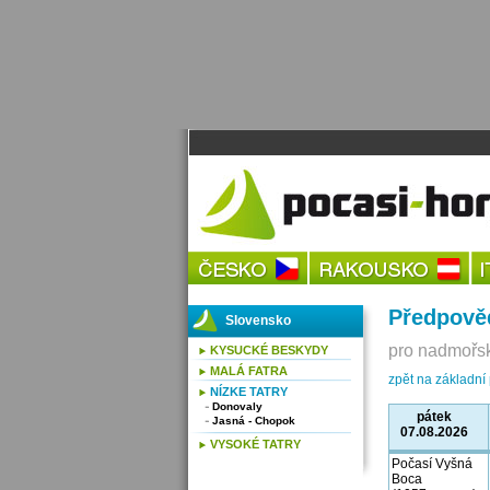
Předpově
Slovensko
pro nadmořsk
KYSUCKÉ BESKYDY
MALÁ FATRA
zpět na základn
NÍZKE TATRY
Donovaly
pátek
Jasná - Chopok
07.08.2026
VYSOKÉ TATRY
Počasí Vyšná
Boca