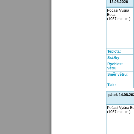
13.08.2026
Počasí Vyšná
Boca
(1057 m n. m.)
Teplota:
Srážky:
Rychlost
větru:
Směr větru:
Tlak:
pátek 14.08.20
Počasí Vyšná B
(1057 m n. m.)