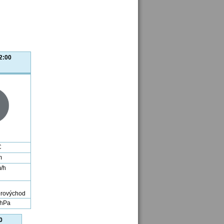
2:00
C
m
m/h
 hPa
0