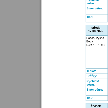
Rychlost
větru:
Směr větru:
Tlak:
středa
12.08.2026
Počasí Vyšná
Boca
(1057 m n. m.)
Teplota:
Srážky:
Rychlost
větru:
Směr větru:
Tlak:
čtvrtek