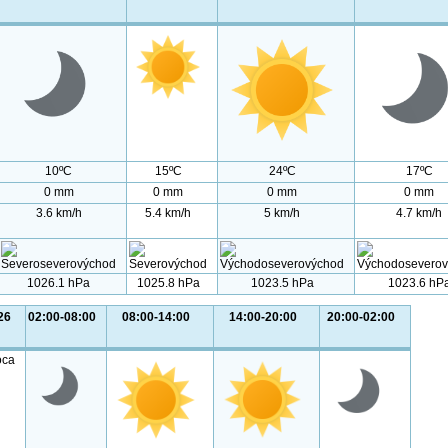
10ºC
15ºC
24ºC
17ºC
0 mm
0 mm
0 mm
0 mm
3.6 km/h
5.4 km/h
5 km/h
4.7 km/h
1026.1 hPa
1025.8 hPa
1023.5 hPa
1023.6 hP
26
02:00-08:00
08:00-14:00
14:00-20:00
20:00-02:00
oca