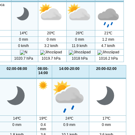
oca
14ºC
20ºC
26ºC
21ºC
0 mm
0 mm
0 mm
1.2 mm
0 km/h
3.2 km/h
11.9 km/h
4.7 km/h
1020.7 hPa
1019.7 hPa
1018 hPa
1016.2 hPa
02:00-08:00
08:00-
14:00-20:00
20:00-02:00
14:00
14ºC
19ºC
24ºC
17ºC
0 mm
0.4
0.9 mm
0 mm
mm
1.8 km/h
3.6
10.1 km/h
3.6 km/h