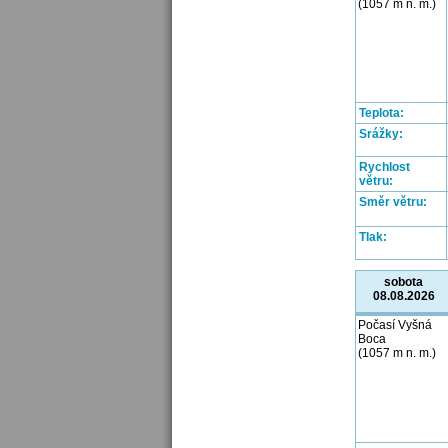
(1057 m n. m.)
Teplota:
Srážky:
Rychlost
větru:
Směr větru:
Tlak:
sobota
08.08.2026
Počasí Vyšná
Boca
(1057 m n. m.)