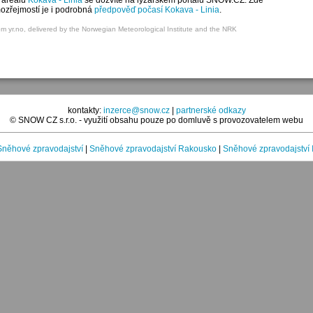
 areálu
Kokava - Linia
se dozvíte na lyžařském portálu SNOW.CZ. Zde
mozřejmostí je i podrobná
předpověď počasí Kokava - Linia
.
om yr.no, delivered by the Norwegian Meteorological Institute and the NRK
kontakty:
inzerce@snow.cz
|
partnerské odkazy
© SNOW CZ s.r.o. - využití obsahu pouze po domluvě s provozovatelem webu
Sněhové zpravodajství
|
Sněhové zpravodajství Rakousko
|
Sněhové zpravodajství I