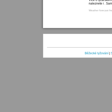
Více o lyžařském
naleznete i . Sa
Weather forecast fr
Běžecké lyžování
|