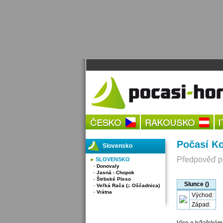
Počasí Ko
Slovensko
Předpověď po
SLOVENSKO
Donovaly
Jasná - Chopok
Štrbské Pleso
Slunce ()
Veľká Rača (⌂ Oščadnica)
Vrátna
Východ:
Západ: