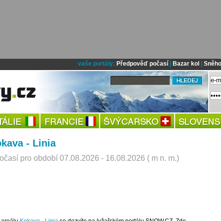
vaše portály:
Předpověď počasí
|
Bazar kol
|
Sněho
kava - Linia
časí pro období 07.08.2026 - 16.08.2026 ( m n. m.)