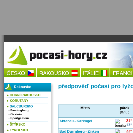
předpověď počasí pro lyž
Rakousko
HORNÍ RAKOUSKO
KORUTANY
SALCBURSKO
Místo
pátek
Fanningberg
(07.8.)
Gastein
Sportgastein
21°
Abtenau - Karkogel
ŠTÝRSKO
13°
TYROLSKO
22°
Bad Dürrnberg - Zinken