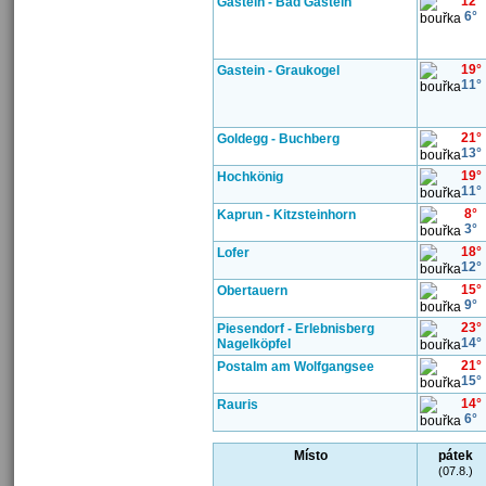
12°
Gastein - Bad Gastein
6°
19°
Gastein - Graukogel
11°
21°
Goldegg - Buchberg
13°
19°
Hochkönig
11°
8°
Kaprun - Kitzsteinhorn
3°
18°
Lofer
12°
15°
Obertauern
9°
23°
Piesendorf - Erlebnisberg
14°
Nagelköpfel
21°
Postalm am Wolfgangsee
15°
14°
Rauris
6°
Místo
pátek
(07.8.)