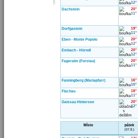
12°
20°
Dachstein
11°
19°
Dorfgastein
11°
20°
Eben - Monte Popolo
12°
20°
Embach - Hörndl
12°
20°
Fageralm (Forstau)
11°
16°
Fanningberg (Mariapfarr)
10°
18°
Flachau
11°
20°
Gaissau Hintersee
12°
Místo
pátek
(07.8.)