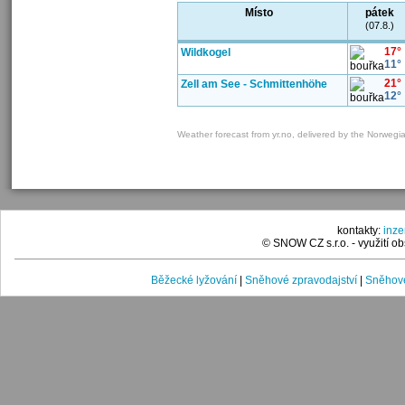
Místo
pátek
(07.8.)
17°
Wildkogel
11°
21°
Zell am See - Schmittenhöhe
12°
Weather forecast from yr.no, delivered by the Norwegi
kontakty:
inz
© SNOW CZ s.r.o. - využití 
Běžecké lyžování
|
Sněhové zpravodajství
|
Sněhové