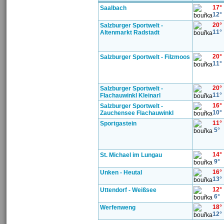
17°
Saalbach
12°
20°
Salzburger Sportwelt -
11°
Altenmarkt Radstadt
20°
Salzburger Sportwelt - Filzmoos
11°
20°
Salzburger Sportwelt -
11°
Flachauwinkl Kleinarl
16°
Salzburger Sportwelt -
10°
Zauchensee Flachauwinkl
11°
Sportgastein
5°
14°
St. Michael im Lungau
9°
16°
Unken - Heutal
13°
12°
Uttendorf - Weißsee
6°
18°
Werfenweng
12°