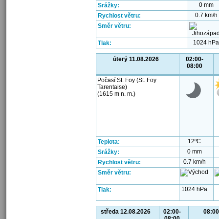
0 mm
Srážky:
0.7 km/h
Rychlost větru:
Směr větru:
1024 hPa
Tlak:
úterý 11.08.2026
02:00-
08:00
Počasí St. Foy (St. Foy
Tarentaise)
(1615 m n. m.)
12ºC
Teplota:
0 mm
Srážky:
0.7 km/h
Rychlost větru:
Směr větru:
1024 hPa
Tlak:
středa 12.08.2026
02:00-
08:00
08:00