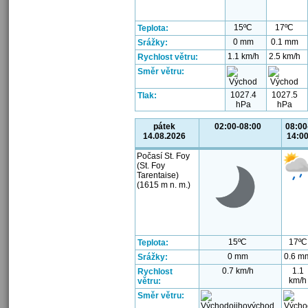
15ºC
17ºC
Teplota:
0 mm
0.1 mm
Srážky:
1.1 km/h
2.5 km/h
Rychlost větru:
Směr větru:
1027.4
1027.5
Tlak:
hPa
hPa
pátek
02:00-08:00
08:00
14.08.2026
14:0
Počasí St. Foy
(St. Foy
Tarentaise)
(1615 m n. m.)
15ºC
17ºC
Teplota:
0 mm
0.6 m
Srážky:
0.7 km/h
1.1
Rychlost
km/h
větru:
Směr větru: