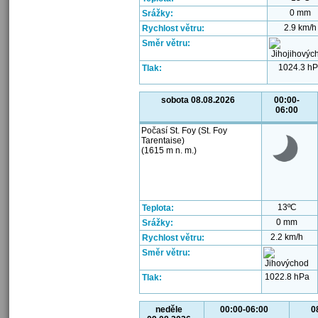
0 mm
Srážky:
2.9 km/h
Rychlost větru:
Směr větru:
1024.3 h
Tlak:
sobota 08.08.2026
00:00-
06:00
Počasí St. Foy (St. Foy
Tarentaise)
(1615 m n. m.)
13ºC
Teplota:
0 mm
Srážky:
2.2 km/h
Rychlost větru:
Směr větru:
1022.8 hPa
Tlak:
neděle
00:00-06:00
0