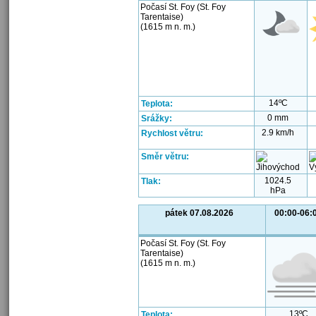
Počasí St. Foy (St. Foy
Tarentaise)
(1615 m n. m.)
14ºC
Teplota:
0 mm
Srážky:
2.9 km/h
Rychlost větru:
Směr větru:
1024.5
Tlak:
hPa
pátek 07.08.2026
00:00-06:
Počasí St. Foy (St. Foy
Tarentaise)
(1615 m n. m.)
13ºC
Teplota: