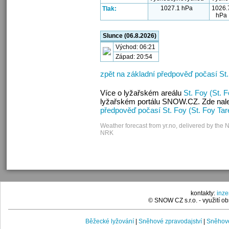
1027.1 hPa
1026.
Tlak:
hPa
Slunce (06.8.2026)
Východ: 06:21
Západ: 20:54
zpět na základní předpověď počasí St.
Více o lyžařském areálu
St. Foy (St. 
lyžařském portálu SNOW.CZ. Zde nalez
předpověď počasí St. Foy (St. Foy Tar
Weather forecast from yr.no, delivered by the 
NRK
kontakty:
inz
© SNOW CZ s.r.o. - využití 
Běžecké lyžování
|
Sněhové zpravodajství
|
Sněhové