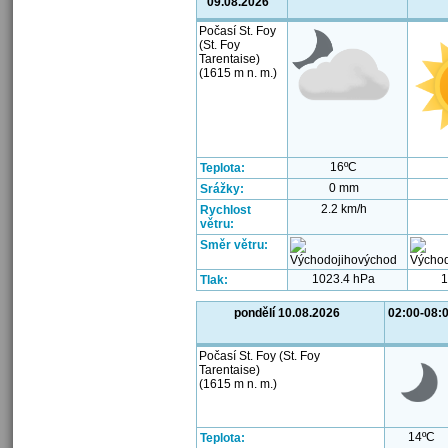
09.08.2026
Počasí St. Foy
(St. Foy
Tarentaise)
(1615 m n. m.)
16ºC
Teplota:
0 mm
Srážky:
2.2 km/h
Rychlost
větru:
Směr větru:
1023.4 hPa
1
Tlak:
pondělí 10.08.2026
02:00-08:
Počasí St. Foy (St. Foy
Tarentaise)
(1615 m n. m.)
14ºC
Teplota: