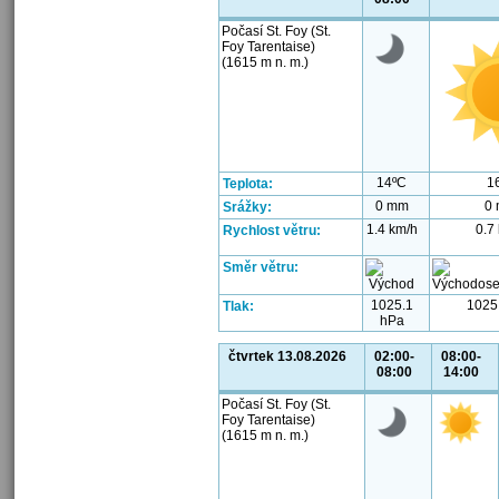
Počasí St. Foy (St.
Foy Tarentaise)
(1615 m n. m.)
14ºC
1
Teplota:
0 mm
0
Srážky:
1.4 km/h
0.7
Rychlost větru:
Směr větru:
1025.1
1025
Tlak:
hPa
čtvrtek 13.08.2026
02:00-
08:00-
08:00
14:00
Počasí St. Foy (St.
Foy Tarentaise)
(1615 m n. m.)