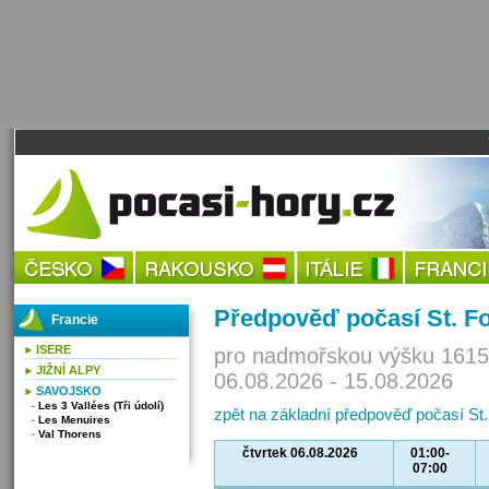
Předpověď počasí St. Foy
Francie
ISERE
pro nadmořskou výšku 1615
JIŽNÍ ALPY
06.08.2026 - 15.08.2026
SAVOJSKO
Les 3 Vallées (Tři údolí)
zpět na základní předpověď počasí St.
Les Menuires
Val Thorens
čtvrtek 06.08.2026
01:00-
07:00