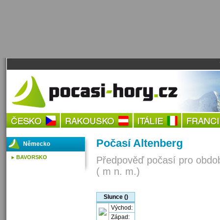
Počasí Altenberg
Německo
BAVORSKO
Předpověď počasí pro obdob
( m n. m.)
Slunce ()
Východ:
Západ: