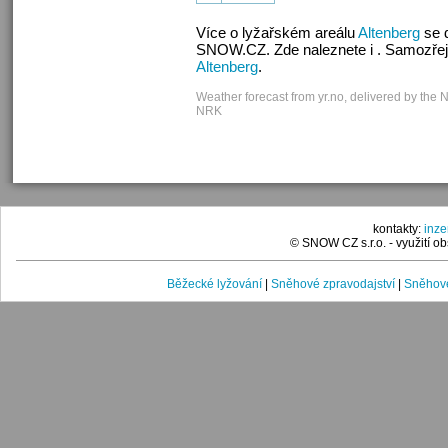
Více o lyžařském areálu
Altenberg
se d
SNOW.CZ. Zde naleznete i . Samozřej
Altenberg
.
Weather forecast from yr.no, delivered by the 
NRK
kontakty:
inz
© SNOW CZ s.r.o. - využití 
Běžecké lyžování
|
Sněhové zpravodajství
|
Sněhové