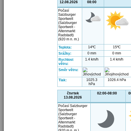
12.08.2026
08:00
Počasí
Salzburger
Sportwelt
(Salzburger
Sportwelt -
Altenmarkt
Radstadt)
(920 m n. m.)
14ºC
15ºC
Teplota:
0 mm
0 mm
Srážky:
1.4 km/h
1.4 km/h
Rychlost
větru:
Směr větru:
1025.3
1026.4 hPa
Tlak:
hPa
čtvrtek
02:00-08:00
0
13.08.2026
Počasí Salzburger
Sportwelt
(Salzburger
Sportwelt -
Altenmarkt
Radstadt)
(920 m n. m.)