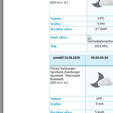
(920 m n. m.)
14ºC
Teplota:
0 mm
Srážky:
9.7 km/h
Rychlost větru:
Směr větru:
1021 hPa
Tlak:
pondělí 10.08.2026
00:00-06:00
Počasí Salzburger
Sportwelt (Salzburger
Sportwelt - Altenmarkt
Radstadt)
(920 m n. m.)
16ºC
Teplota:
0 mm
Srážky:
5 km/h
Rychlost větru: