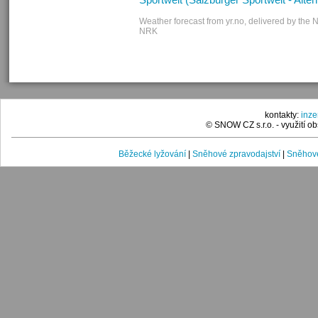
Weather forecast from yr.no, delivered by the 
NRK
kontakty:
inz
© SNOW CZ s.r.o. - využití 
Běžecké lyžování
|
Sněhové zpravodajství
|
Sněhové