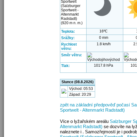
Sportwelt
(Salzburger
Sportwelt -
Altenmarkt
Radstadt)
(920 m n. m.)
16ºC
Teplota:
0 mm
Srážky:
1.8 km/h
2.
Rychlost
větru:
Směr větru:
1017.8 hPa
101
Tlak:
Slunce (08.8.2026)
Východ: 05:53
Západ: 20:29
zpět na základní předpověď počasí Sal
Sportwelt - Altenmarkt Radstadt)
Více o lyžařském areálu
Salzburger Sp
Altenmarkt Radstadt)
se dozvíte na l
naleznete i . Samozřejmostí je i podr
Sportwelt (Salzburger Sportwelt - Alte