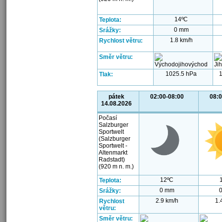
14ºC
Teplota:
0 mm
Srážky:
1.8 km/h
Rychlost větru:
Směr větru:
1025.5 hPa
1
Tlak:
pátek
02:00-08:00
08:0
14.08.2026
Počasí
Salzburger
Sportwelt
(Salzburger
Sportwelt -
Altenmarkt
Radstadt)
(920 m n. m.)
12ºC
Teplota:
0 mm
Srážky:
2.9 km/h
1.
Rychlost
větru:
Směr větru: