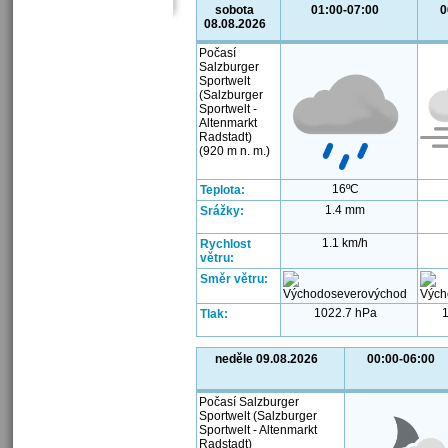
sobota
01:00-07:00
0
08.08.2026
Počasí
Salzburger
Sportwelt
(Salzburger
Sportwelt -
Altenmarkt
Radstadt)
(920 m n. m.)
16ºC
Teplota:
1.4 mm
Srážky:
1.1 km/h
Rychlost
větru:
Směr větru:
1022.7 hPa
Tlak:
neděle 09.08.2026
00:00-06:00
Počasí Salzburger
Sportwelt (Salzburger
Sportwelt - Altenmarkt
Radstadt)