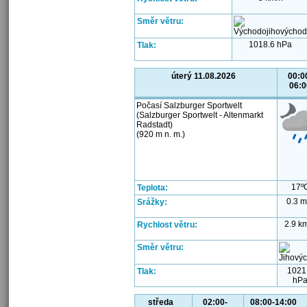
Směr větru:
1018.6 hPa
Tlak:
úterý 11.08.2026
00:0
06:0
Počasí Salzburger Sportwelt
(Salzburger Sportwelt - Altenmarkt
Radstadt)
(920 m n. m.)
17º
Teplota:
0.3 
Srážky:
2.9 k
Rychlost větru:
Směr větru:
1021
Tlak:
hP
středa
02:00-
08:00-14:00