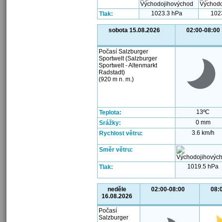
1023.3 hPa
102
Tlak:
sobota 15.08.2026
02:00-08:00
Počasí Salzburger
Sportwelt (Salzburger
Sportwelt - Altenmarkt
Radstadt)
(920 m n. m.)
13ºC
Teplota:
0 mm
Srážky:
3.6 km/h
Rychlost větru:
Směr větru:
1019.5 hPa
Tlak:
neděle
02:00-08:00
08:
16.08.2026
Počasí
Salzburger