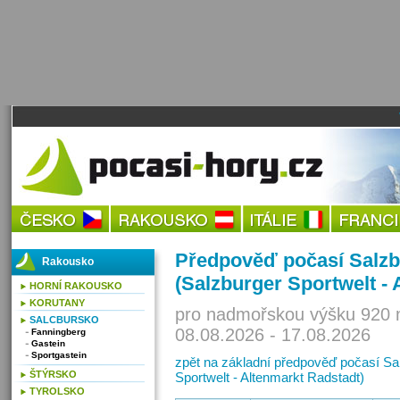
Předpověď počasí Salzb
Rakousko
(Salzburger Sportwelt - 
HORNÍ RAKOUSKO
KORUTANY
pro nadmořskou výšku 920 
SALCBURSKO
08.08.2026 - 17.08.2026
Fanningberg
Gastein
Sportgastein
zpět na základní předpověď počasí Sal
ŠTÝRSKO
Sportwelt - Altenmarkt Radstadt)
TYROLSKO