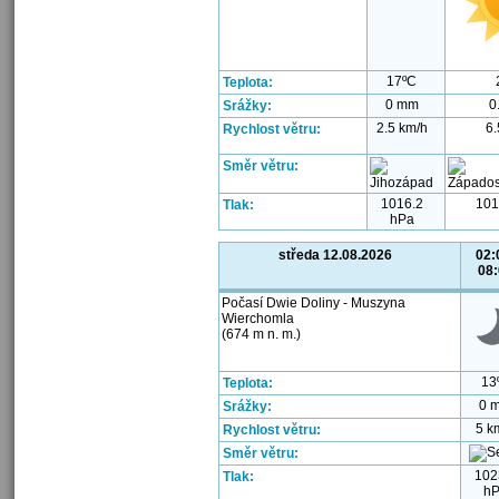
17ºC
Teplota:
0 mm
0
Srážky:
2.5 km/h
6.
Rychlost větru:
Směr větru:
1016.2
101
Tlak:
hPa
středa 12.08.2026
02:
08
Počasí Dwie Doliny - Muszyna
Wierchomla
(674 m n. m.)
13
Teplota:
0 
Srážky:
5 k
Rychlost větru:
Směr větru:
102
Tlak:
h