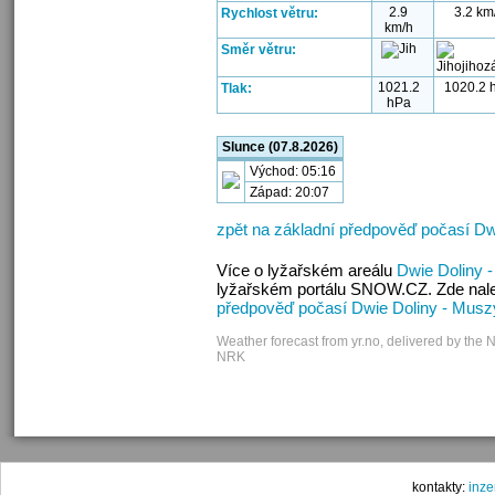
2.9
3.2 km
Rychlost větru:
km/h
Směr větru:
1021.2
1020.2 
Tlak:
hPa
Slunce (07.8.2026)
Východ: 05:16
Západ: 20:07
zpět na základní předpověď počasí D
Více o lyžařském areálu
Dwie Doliny 
lyžařském portálu SNOW.CZ. Zde nalez
předpověď počasí Dwie Doliny - Mus
Weather forecast from yr.no, delivered by the 
NRK
kontakty:
inz