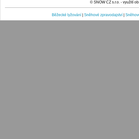
© SNOW CZ s.r.o. - využití 
Běžecké lyžování
|
Sněhové zpravodajství
|
Sněhové