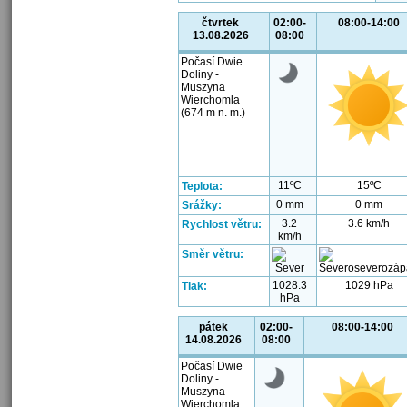
čtvrtek
02:00-
08:00-14:00
13.08.2026
08:00
Počasí Dwie
Doliny -
Muszyna
Wierchomla
(674 m n. m.)
11ºC
15ºC
Teplota:
0 mm
0 mm
Srážky:
3.2
3.6 km/h
Rychlost větru:
km/h
Směr větru:
1028.3
1029 hPa
Tlak:
hPa
pátek
02:00-
08:00-14:00
14.08.2026
08:00
Počasí Dwie
Doliny -
Muszyna
Wierchomla