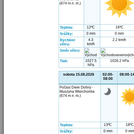
(674 m n. m.)
12ºC
16ºC
Teplota:
0 mm
0 mm
Srážky:
4.3
2.2 km/h
Rychlost
km/h
větru:
Směr větru:
1027.5
1026.2 hPa
Tlak:
hPa
sobota 15.08.2026
02:00-
08:00-1
08:00
Počasí Dwie Doliny -
Muszyna Wierchomla
(674 m n. m.)
13ºC
18ºC
Teplota:
0 mm
0 m
Srážky: