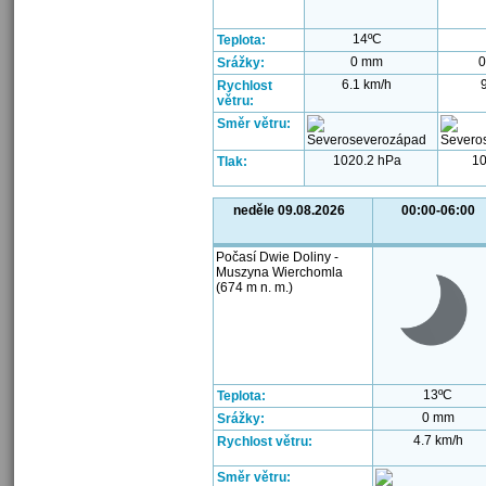
14ºC
Teplota:
0 mm
0
Srážky:
6.1 km/h
Rychlost
větru:
Směr větru:
1020.2 hPa
10
Tlak:
neděle 09.08.2026
00:00-06:00
Počasí Dwie Doliny -
Muszyna Wierchomla
(674 m n. m.)
13ºC
Teplota:
0 mm
Srážky:
4.7 km/h
Rychlost větru:
Směr větru: