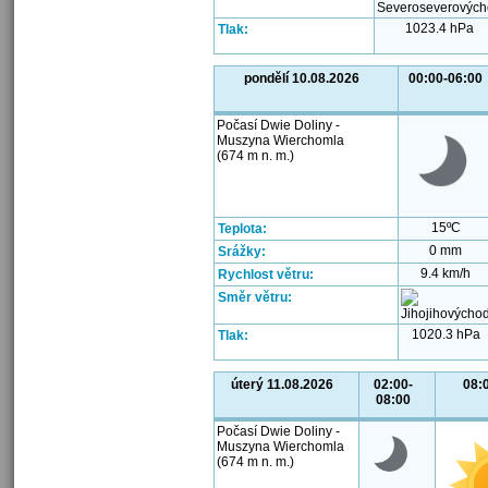
1023.4 hPa
Tlak:
pondělí 10.08.2026
00:00-06:00
Počasí Dwie Doliny -
Muszyna Wierchomla
(674 m n. m.)
15ºC
Teplota:
0 mm
Srážky:
9.4 km/h
Rychlost větru:
Směr větru:
1020.3 hPa
Tlak:
úterý 11.08.2026
02:00-
08:
08:00
Počasí Dwie Doliny -
Muszyna Wierchomla
(674 m n. m.)