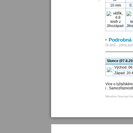
10 mm
0
Podrobná
(9 dnů - zdroj poč
Slunce (07.8.20
Východ: 06
Západ: 20:
Více o lyžařském
i . Samozřejmost
Weather forecast fr