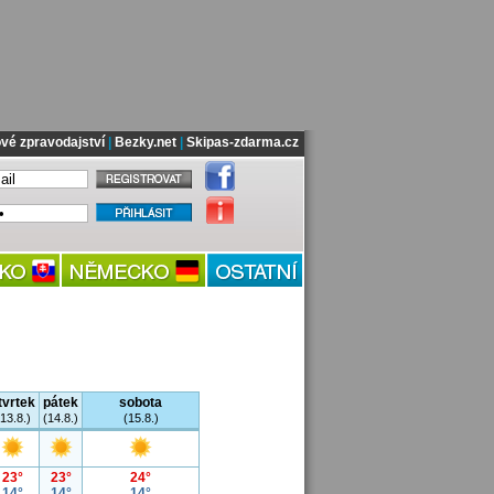
vé zpravodajství
|
Bezky.net
|
Skipas-zdarma.cz
tvrtek
pátek
sobota
(13.8.)
(14.8.)
(15.8.)
23°
23°
24°
14°
14°
14°