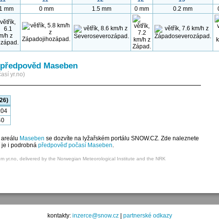
.1 mm
0 mm
1.5 mm
0 mm
0.2 mm
 předpověd Maseben
así yr.no)
26)
:04
40
 areálu
Maseben
se dozvíte na lyžařském portálu SNOW.CZ. Zde naleznete
í je i podrobná
předpověď počasí Maseben
.
om yr.no, delivered by the Norwegian Meteorological Institute and the NRK
kontakty:
inzerce@snow.cz
|
partnerské odkazy