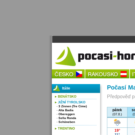
Počasí M
Itálie
Předpověď po
BENÁTSKO
JIŽNÍ TYROLSKO
3 Zinnen (Tre Cime)
pátek
s
Alta Badia
Obereggen
(07.8.)
(
Sella Ronda
Schöneben
TRENTINO
19°
11°