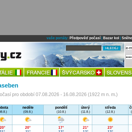
vaše portály:
Předpověď počasí
|
Bazar kol
|
Sněho
aseben
časí pro období 07.08.2026 - 16.08.2026 (1922 m n. m.)
obota
neděle
pondělí
úterý
středa
č
08.8.)
(09.8.)
(10.8.)
(11.8.)
(12.8.)
20°
20°
17°
21°
23°
11°
11°
12°
12°
13°