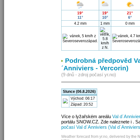
19°
19°
21°
11°
10°
6°
4.2 mm
1 mm
0 mm
Podrobná předpověd Val
´Anniviers - Vercorin)
(9 dnů - zdroj počasí yr.no)
Slunce (06.8.2026)
Východ: 06:17
Západ: 20:52
Více o lyžařském areálu
Val d´Annivier
portálu SNOW.CZ. Zde naleznete i . S
počasí Val d´Anniviers (Val d´Anniviers
Weather forecast from yr.no, delivered by the 