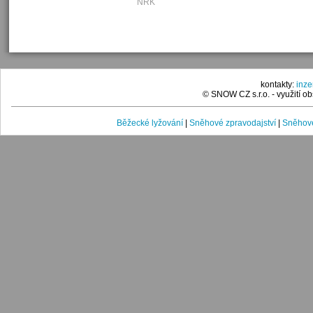
NRK
kontakty:
inz
© SNOW CZ s.r.o. - využití 
Běžecké lyžování
|
Sněhové zpravodajství
|
Sněhové