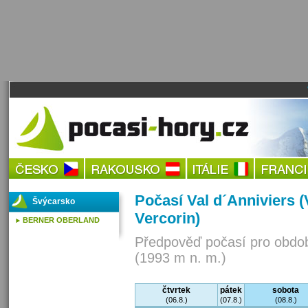
Počasí Val d´Anniviers (
Švýcarsko
Vercorin)
BERNER OBERLAND
Předpověď počasí pro obdob
(1993 m n. m.)
čtvrtek
pátek
sobota
(06.8.)
(07.8.)
(08.8.)