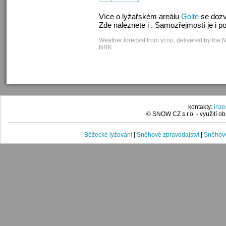
Více o lyžařském areálu
Golte
se dozv
Zde naleznete i . Samozřejmostí je i 
Weather forecast from yr.no, delivered by the 
NRK
kontakty:
inz
© SNOW CZ s.r.o. - využití 
Běžecké lyžování
|
Sněhové zpravodajství
|
Sněhové