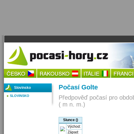
Počasí Golte
Slovinsko
SLOVINSKO
Předpověď počasí pro obdob
( m n. m.)
Slunce ()
Východ:
Západ: