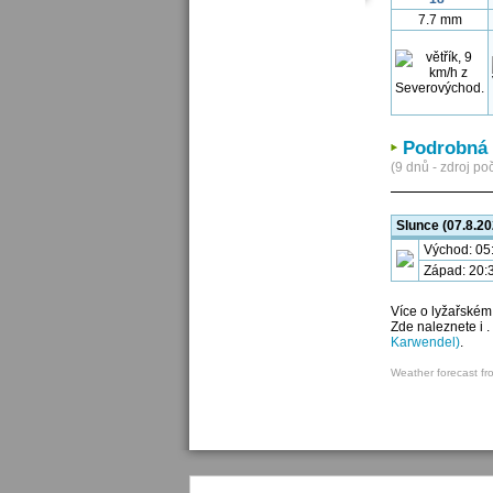
7.7 mm
Podrobná 
(9 dnů - zdroj poč
Slunce (07.8.20
Východ: 05
Západ: 20:
Více o lyžařském
Zde naleznete i 
Karwendel)
.
Weather forecast fr