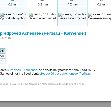
0.3 mm
0.2 mm
4.2 mm
0.8 mm
předpověd Achensee (Pertisau - Karwendel)
así yr.no)
26)
:58
38
 areálu
Pertisau - Karwendel
se dozvíte na lyžařském portálu SNOW.CZ.
. Samozřejmostí je i podrobná
předpověď počasí Achensee (Pertisau -
om yr.no, delivered by the Norwegian Meteorological Institute and the NRK