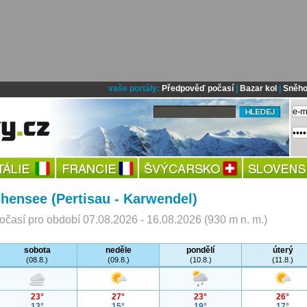
vaše portály:
Předpověď počasí
|
Bazar kol
|
Sněho
hensee (Pertisau - Karwendel)
časí pro období 07.08.2026 - 16.08.2026 (930 m n. m.)
sobota
neděle
pondělí
úterý
(08.8.)
(09.8.)
(10.8.)
(11.8.)
23°
27°
23°
26°
13°
15°
19°
17°