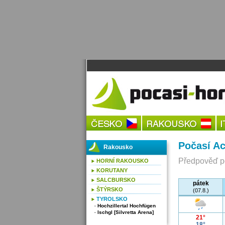
Počasí Ac
Rakousko
Předpověď po
HORNÍ RAKOUSKO
KORUTANY
SALCBURSKO
pátek
ŠTÝRSKO
(07.8.)
TYROLSKO
Hochzillertal Hochfügen
Ischgl [Silvretta Arena]
21°
18°