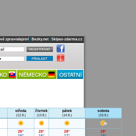
vé zpravodajství
|
Bezky.net
|
Skipas-zdarma.cz
středa
čtvrtek
pátek
sobota
(12.8.)
(13.8.)
(14.8.)
(15.8.)
26°
28°
28°
28°
16°
16°
17°
18°