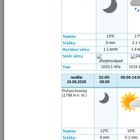
15ºC
17
Teplota:
0 mm
2.1
Srážky:
1.1 km/h
1.4 
Rychlost větru:
Směr větru:
1020.1 hPa
1019.
Tlak:
neděle
02:00-
08:00-14:0
16.08.2026
08:00
Počasí Avoriaz
(1799 m n. m.)
12ºC
15ºC
Teplota:
0 mm
0.1 mm
Srážky: