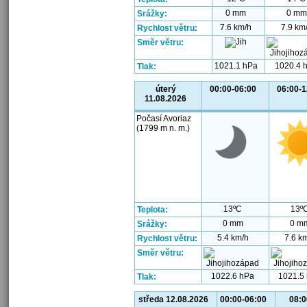
0 mm
0 mm
Srážky:
7.6 km/h
7.9 km
Rychlost větru:
Směr větru:
1021.1 hPa
1020.4 
Tlak:
úterý
00:00-06:00
06:00-1
11.08.2026
Počasí Avoriaz
(1799 m n. m.)
13ºC
13º
Teplota:
0 mm
0 m
Srážky:
5.4 km/h
7.6 k
Rychlost větru:
Směr větru:
1022.6 hPa
1021.5
Tlak:
středa 12.08.2026
00:00-06:00
08:0