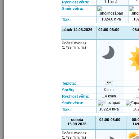
1.1 km/h
1
Rychlost větru:
Směr větru:
1024.6 hPa
10
Tlak:
pátek 14.08.2026
02:00-08:00
08:
Počasí Avoriaz
(1799 m n. m.)
15ºC
Teplota:
0 mm
Srážky:
1.4 km/h
1
Rychlost větru:
Směr větru:
1022.4 hPa
102
Tlak:
sobota
02:00-08:00
08:
15.08.2026
14:
Počasí Avoriaz
(1799 m n. m.)