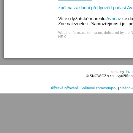
zpět na základní předpověď počasí Av
Více o lyžařském areálu
Avoriaz
se do
Zde naleznete i . Samozřejmostí je i 
Weather forecast from yr.no, delivered by the 
NRK
kontakty:
inz
© SNOW CZ s.r.o. - využití 
Běžecké lyžování
|
Sněhové zpravodajství
|
Sněhové