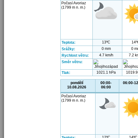
Počasí Avoriaz
(1799 m n. m.)
13ºC
14º
Teplota:
0 mm
0 m
Srážky:
4.7 km/h
7.2 k
Rychlost větru:
Směr větru:
1021.1 hPa
1019.9
Tlak:
pondělí
00:00-
06:00-12
10.08.2026
06:00
Počasí Avoriaz
(1799 m n. m.)
12ºC
14ºC
Teplota: