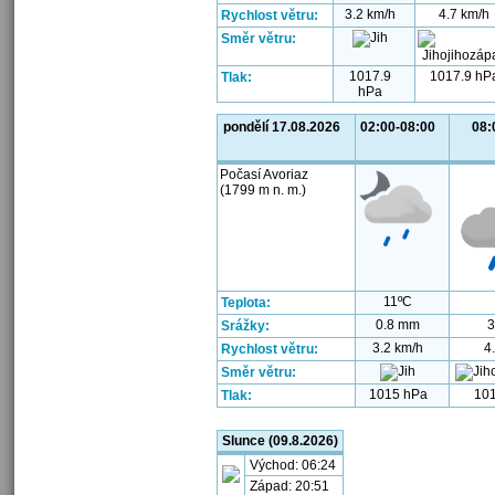
3.2 km/h
4.7 km/h
Rychlost větru:
Směr větru:
1017.9
1017.9 hP
Tlak:
hPa
pondělí 17.08.2026
02:00-08:00
08:
Počasí Avoriaz
(1799 m n. m.)
11ºC
Teplota:
0.8 mm
3
Srážky:
3.2 km/h
4
Rychlost větru:
Směr větru:
1015 hPa
101
Tlak:
Slunce (09.8.2026)
Východ: 06:24
Západ: 20:51