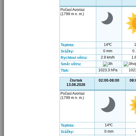
Počasí Avoriaz
(1799 m n. m.)
14ºC
Teplota:
0 mm
0
Srážky:
2.9 km/h
1.
Rychlost větru:
Směr větru:
1023.3 hPa
102
Tlak:
čtvrtek
02:00-08:00
08:
13.08.2026
Počasí Avoriaz
(1799 m n. m.)
14ºC
Teplota:
0 mm
Srážky: