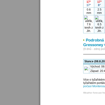
17°
17°
17°
8°
0.6
2.5
mm
mm
Podrobná 
Gressoney 
(9 dnů - zdroj poč
Slunce (08.8.20
Východ: 06
Západ: 20:
Více o lyžařském
lyžařském portál
počasí Monteros
Weather forecast fr