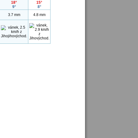
18°
15°
9°
8°
3.7 mm
4.8 mm