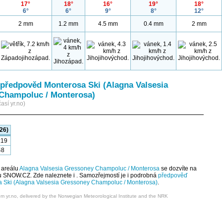
17°
18°
16°
19°
18°
6°
6°
9°
8°
12°
2 mm
1.2 mm
4.5 mm
0.4 mm
2 mm
předpověd Monterosa Ski (Alagna Valsesia
Champoluc / Monterosa)
así yr.no)
26)
:19
48
 areálu
Alagna Valsesia Gressoney Champoluc / Monterosa
se dozvíte na
u SNOW.CZ. Zde naleznete i . Samozřejmostí je i podrobná
předpověď
a Ski (Alagna Valsesia Gressoney Champoluc / Monterosa)
.
om yr.no, delivered by the Norwegian Meteorological Institute and the NRK