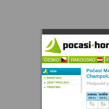
Počasí Mo
Itálie
Champolu
BENÁTSKO
JIŽNÍ TYROLSKO
Předpověď po
TRENTINO
sobota
neděle
(08.8.)
(09.8.)