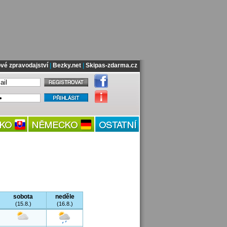
vé zpravodajství
|
Bezky.net
|
Skipas-zdarma.cz
sobota
neděle
(15.8.)
(16.8.)