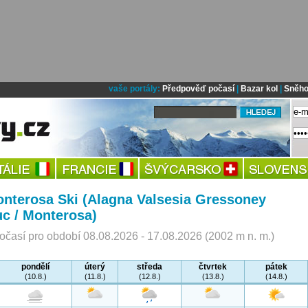
vaše portály:
Předpověď počasí
|
Bazar kol
|
Sněho
nterosa Ski (Alagna Valsesia Gressoney
c / Monterosa)
časí pro období 08.08.2026 - 17.08.2026 (2002 m n. m.)
pondělí
úterý
středa
čtvrtek
pátek
(10.8.)
(11.8.)
(12.8.)
(13.8.)
(14.8.)