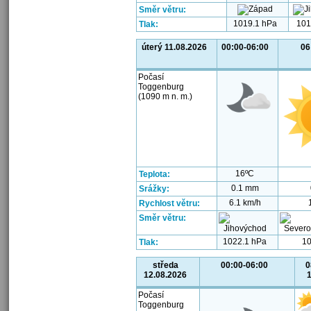
Směr větru:
1019.1 hPa
101
Tlak:
úterý 11.08.2026
00:00-06:00
06
Počasí
Toggenburg
(1090 m n. m.)
16ºC
Teplota:
0.1 mm
Srážky:
6.1 km/h
Rychlost větru:
Směr větru:
1022.1 hPa
10
Tlak:
středa
00:00-06:00
0
12.08.2026
Počasí
Toggenburg