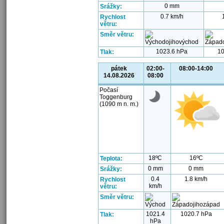
0 mm
Srážky:
0.7 km/h
Rychlost
větru:
Směr větru:
1023.6 hPa
10
Tlak:
pátek
02:00-
08:00-14:00
14.08.2026
08:00
Počasí
Toggenburg
(1090 m n. m.)
18ºC
16ºC
Teplota:
0 mm
0 mm
Srážky:
0.4
1.8 km/h
Rychlost
km/h
větru:
Směr větru:
1021.4
1020.7 hPa
Tlak:
hPa