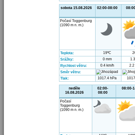
sobota 15.08.2026
02:00-08:00
08:0
Počasí Toggenburg
(1090 m n. m.)
19ºC
2
Teplota:
0 mm
1.
Srážky:
0.4 km/h
2.2
Rychlost větru:
Směr větru:
1017.4 hPa
1017
Tlak:
neděle
02:00-
08:00-1
16.08.2026
08:00
Počasí
Toggenburg
(1090 m n. m.)