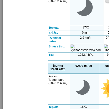
(1090 m n. m.)
17ºC
Teplota:
0 mm
Srážky:
2.9 km/h
0.
Rychlost
větru:
Směr větru:
1022.4 hPa
1
Tlak:
čtvrtek
02:00-08:00
08
13.08.2026
Počasí
Toggenburg
(1090 m n. m.)
16ºC
Teplota: