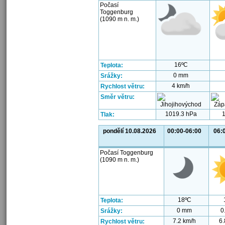
Počasí
Toggenburg
(1090 m n. m.)
16ºC
Teplota:
0 mm
Srážky:
4 km/h
Rychlost větru:
Směr větru:
1019.3 hPa
Tlak:
pondělí 10.08.2026
00:00-06:00
06:
Počasí Toggenburg
(1090 m n. m.)
18ºC
Teplota:
0 mm
0
Srážky:
7.2 km/h
6.
Rychlost větru: