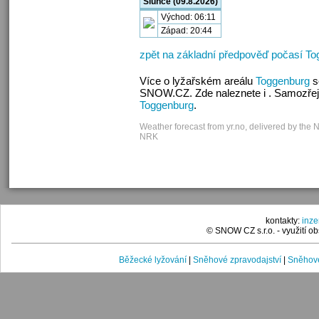
Slunce (09.8.2026)
Východ: 06:11
Západ: 20:44
zpět na základní předpověď počasí T
Více o lyžařském areálu
Toggenburg
s
SNOW.CZ. Zde naleznete i . Samozřej
Toggenburg
.
Weather forecast from yr.no, delivered by the 
NRK
kontakty:
inz
© SNOW CZ s.r.o. - využití 
Běžecké lyžování
|
Sněhové zpravodajství
|
Sněhové