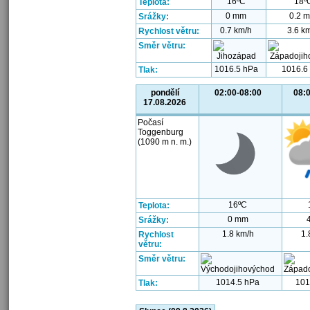
16ºC
18º
Teplota:
0 mm
0.2 
Srážky:
0.7 km/h
3.6 k
Rychlost větru:
Směr větru:
1016.5 hPa
1016.6
Tlak:
pondělí
02:00-08:00
08:
17.08.2026
Počasí
Toggenburg
(1090 m n. m.)
16ºC
Teplota:
0 mm
Srážky:
1.8 km/h
1.
Rychlost
větru:
Směr větru:
1014.5 hPa
101
Tlak: