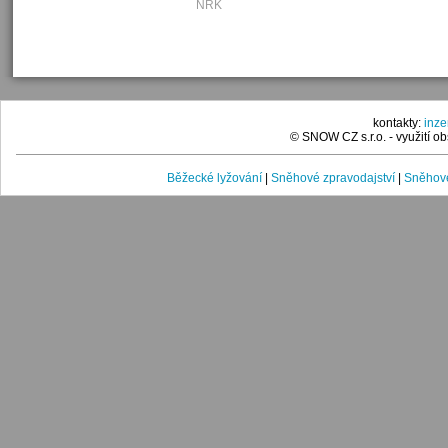
NRK
kontakty:
inz
© SNOW CZ s.r.o. - využití 
Běžecké lyžování
|
Sněhové zpravodajství
|
Sněhové