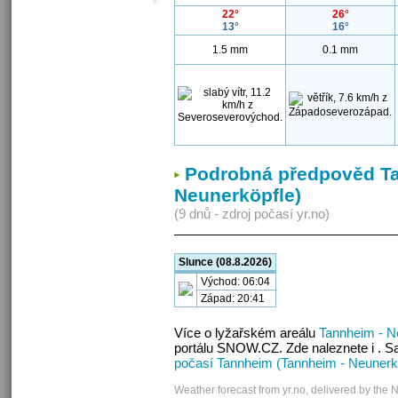
22°
26°
13°
16°
1.5 mm
0.1 mm
Podrobná předpověd Ta
Neunerköpfle)
(9 dnů - zdroj počasí yr.no)
Slunce (08.8.2026)
Východ: 06:04
Západ: 20:41
Více o lyžařském areálu
Tannheim - N
portálu SNOW.CZ. Zde naleznete i . S
počasí Tannheim (Tannheim - Neunerk
Weather forecast from yr.no, delivered by the 