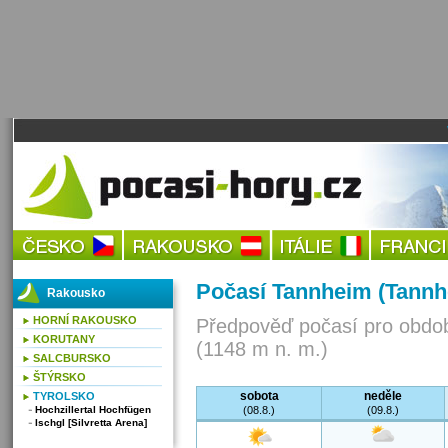
Počasí Tannheim (Tannh
Rakousko
HORNÍ RAKOUSKO
Předpověď počasí pro obdob
KORUTANY
(1148 m n. m.)
SALCBURSKO
ŠTÝRSKO
sobota
neděle
TYROLSKO
Hochzillertal Hochfügen
(08.8.)
(09.8.)
Ischgl [Silvretta Arena]