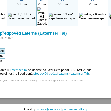
0.1 mm
0 mm
0.5 mm
0 mm
předpověd Laterns (Laternser Tal)
así yr.no)
26)
:07
45
 areálu
Laternser Tal
se dozvíte na lyžařském portálu SNOW.CZ. Zde
mozřejmostí je i podrobná
předpověď počasí Laterns (Laternser Tal)
.
om yr.no, delivered by the Norwegian Meteorological Institute and the NRK
kontakty:
inzerce@snow.cz
|
partnerské odkazy