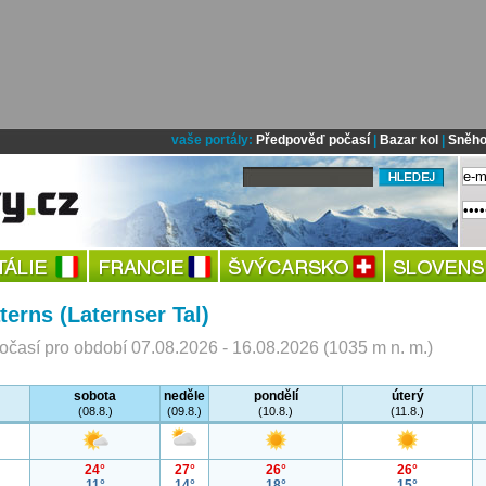
vaše portály:
Předpověď počasí
|
Bazar kol
|
Sněho
terns (Laternser Tal)
časí pro období 07.08.2026 - 16.08.2026 (1035 m n. m.)
sobota
neděle
pondělí
úterý
(08.8.)
(09.8.)
(10.8.)
(11.8.)
24°
27°
26°
26°
11°
14°
18°
15°