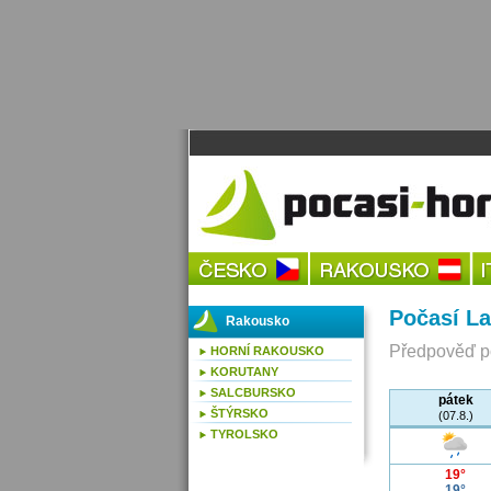
Počasí La
Rakousko
Předpověď po
HORNÍ RAKOUSKO
KORUTANY
SALCBURSKO
pátek
ŠTÝRSKO
(07.8.)
TYROLSKO
19°
19°