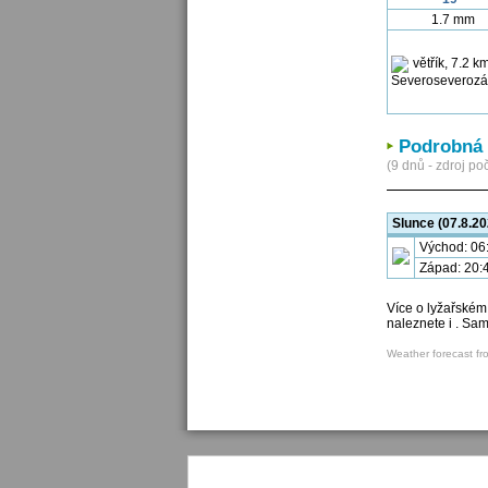
1.7 mm
Podrobná 
(9 dnů - zdroj poč
Slunce (07.8.20
Východ: 06
Západ: 20:
Více o lyžařském
naleznete i . Sa
Weather forecast fr