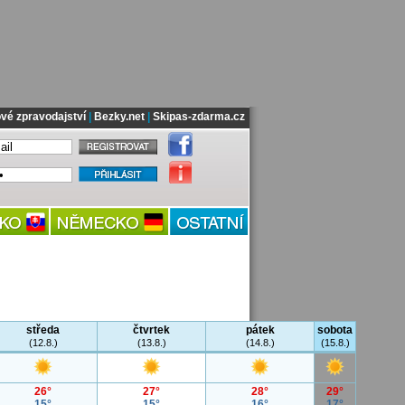
vé zpravodajství
|
Bezky.net
|
Skipas-zdarma.cz
středa
čtvrtek
pátek
sobota
(12.8.)
(13.8.)
(14.8.)
(15.8.)
26°
27°
28°
29°
15°
15°
16°
17°