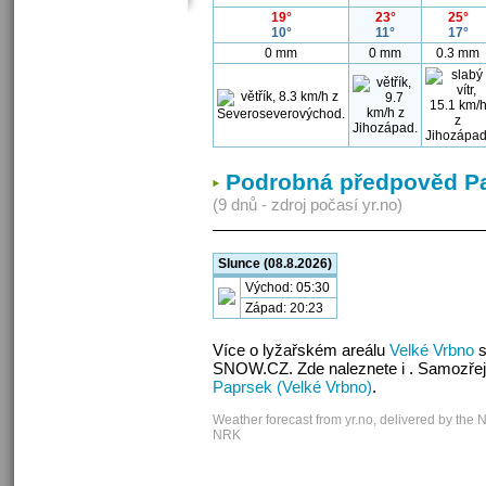
19°
23°
25°
10°
11°
17°
0 mm
0 mm
0.3 mm
Podrobná předpověd Pa
(9 dnů - zdroj počasí yr.no)
Slunce (08.8.2026)
Východ: 05:30
Západ: 20:23
Více o lyžařském areálu
Velké Vrbno
s
SNOW.CZ. Zde naleznete i . Samozřej
Paprsek (Velké Vrbno)
.
Weather forecast from yr.no, delivered by the 
NRK