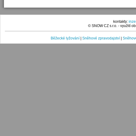
kontakty:
inz
© SNOW CZ s.r.o. - využití 
Běžecké lyžování
|
Sněhové zpravodajství
|
Sněhové