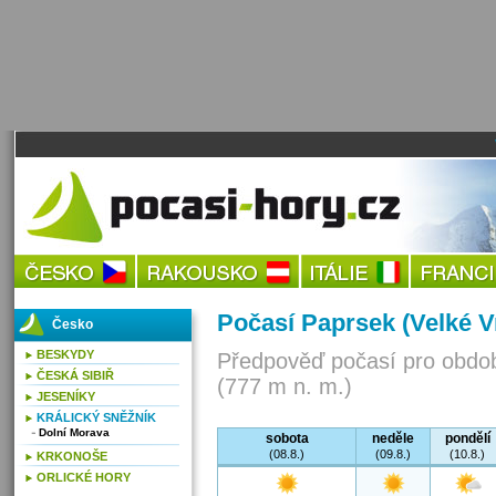
Počasí Paprsek (Velké V
Česko
BESKYDY
Předpověď počasí pro obdob
ČESKÁ SIBIŘ
(777 m n. m.)
JESENÍKY
KRÁLICKÝ SNĚŽNÍK
Dolní Morava
sobota
neděle
pondělí
(08.8.)
(09.8.)
(10.8.)
KRKONOŠE
ORLICKÉ HORY