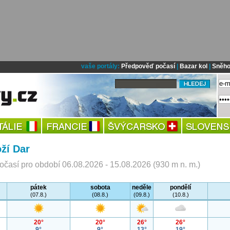
vaše portály:
Předpověď počasí
|
Bazar kol
|
Sněho
ží Dar
časí pro období 06.08.2026 - 15.08.2026 (930 m n. m.)
pátek
sobota
neděle
pondělí
(07.8.)
(08.8.)
(09.8.)
(10.8.)
20°
20°
26°
26°
9°
9°
13°
19°