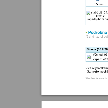
0.5 mm
Podrobná 
(9 dnů - zdroj poč
Slunce (06.8.20
Východ: 05
Západ: 20:
Více o lyžařském
. Samozřejmostí 
Weather forecast fr