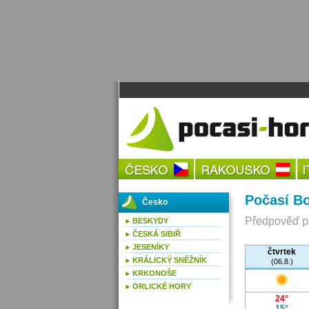
Počasí Bo
Česko
Předpověď po
BESKYDY
ČESKÁ SIBIŘ
JESENÍKY
čtvrtek
KRÁLICKÝ SNĚŽNÍK
(06.8.)
KRKONOŠE
ORLICKÉ HORY
24°
15°