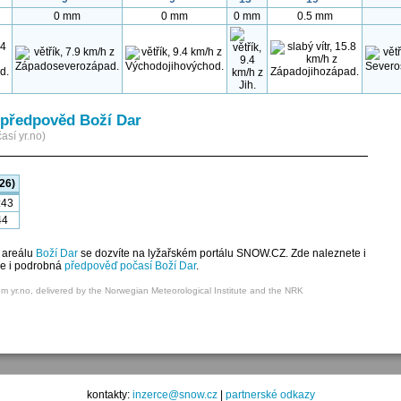
0 mm
0 mm
0 mm
0.5 mm
předpověd Boží Dar
así yr.no)
26)
:43
44
 areálu
Boží Dar
se dozvíte na lyžařském portálu SNOW.CZ. Zde naleznete i
je i podrobná
předpověď počasí Boží Dar
.
om yr.no, delivered by the Norwegian Meteorological Institute and the NRK
kontakty:
inzerce@snow.cz
|
partnerské odkazy