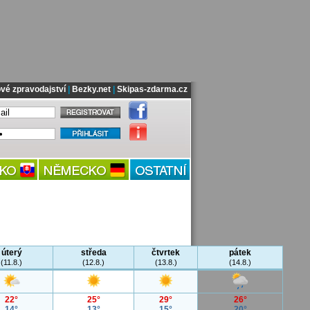
vé zpravodajství
|
Bezky.net
|
Skipas-zdarma.cz
úterý
středa
čtvrtek
pátek
(11.8.)
(12.8.)
(13.8.)
(14.8.)
22°
25°
29°
26°
14°
13°
15°
20°