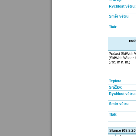
Srážky:
Rychlost větru:
Směr větru:
Tlak:
ned
Počasí SkiWelt W
(SkiWelt Wilder 
(795 m n. m.)
Teplota:
Srážky:
Rychlost větru:
Směr větru:
Tlak:
Slunce (08.8.20