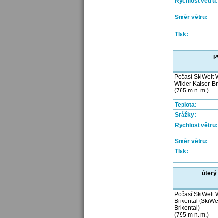
Rychlost větru:
Směr větru:
Tlak:
p
Počasí SkiWelt W
Wilder Kaiser-Br
(795 m n. m.)
Teplota:
Srážky:
Rychlost větru:
Směr větru:
Tlak:
úterý
Počasí SkiWelt W
Brixental (SkiWe
Brixental)
(795 m n. m.)