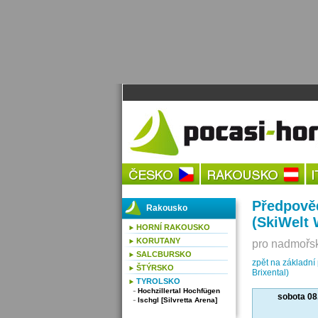
Předpověď
Rakousko
(SkiWelt 
HORNÍ RAKOUSKO
KORUTANY
pro nadmořsk
SALCBURSKO
zpět na základní
ŠTÝRSKO
Brixental)
TYROLSKO
Hochzillertal Hochfügen
sobota 08
Ischgl [Silvretta Arena]