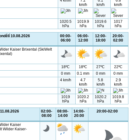
4 km/h
7.2
6.1
6.8
km/h
km/h
km/h
1020.5
1019.9
1019.6
1017
hPa
hPa
hPa
hPa
ondělí 10.08.2026
00:00-
06:00-
12:00-
20:00-
06:00
12:00
18:00
02:00
ilder Kaiser Brixental (SkiWelt
ixental)
18ºC
18ºC
27ºC
22ºC
0 mm
0.1 mm
0 mm
0 mm
4 km/h
4.7
5.8
2.9
km/h
km/h
km/h
1019
1020.2
1020.2
1019.8
hPa
hPa
hPa
hPa
 11.08.2026
02:00-
08:00-
14:00-
20:00-02:00
08:00
14:00
20:00
ilder Kaiser
lt Wilder Kaiser-