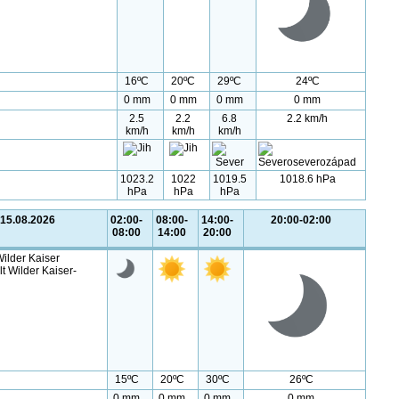
16ºC
20ºC
29ºC
24ºC
0 mm
0 mm
0 mm
0 mm
2.5
2.2
6.8
2.2 km/h
km/h
km/h
km/h
1023.2
1022
1019.5
1018.6 hPa
hPa
hPa
hPa
 15.08.2026
02:00-
08:00-
14:00-
20:00-02:00
08:00
14:00
20:00
ilder Kaiser
lt Wilder Kaiser-
15ºC
20ºC
30ºC
26ºC
0 mm
0 mm
0 mm
0 mm