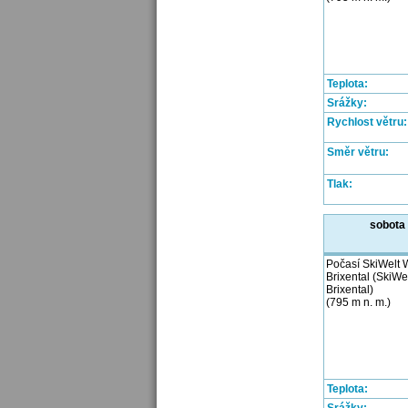
Teplota:
Srážky:
Rychlost větru:
Směr větru:
Tlak:
sobota
Počasí SkiWelt W
Brixental (SkiWe
Brixental)
(795 m n. m.)
Teplota: