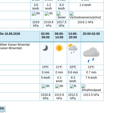
3.6
3.2
6.5
1.4 km/h
km/h
km/h
km/h
1019
1018.8
1017.3
1016.1 hPa
hPa
hPa
hPa
ěle 16.08.2026
02:00-
08:00-
14:00-
20:00-02:00
08:00
14:00
20:00
ilder Kaiser Brixental
Kaiser-Brixental)
15ºC
21ºC
32ºC
22ºC
0 mm
0 mm
0.6 mm
0.7 mm
5 km/h
4.3
8.3
7.9 km/h
km/h
km/h
1016.8
1015.8
1012.5
1013.5 hPa
hPa
hPa
hPa
26)