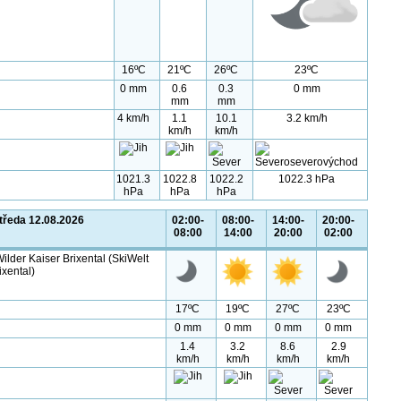
16ºC
21ºC
26ºC
23ºC
0 mm
0.6
0.3
0 mm
mm
mm
4 km/h
1.1
10.1
3.2 km/h
km/h
km/h
1021.3
1022.8
1022.2
1022.3 hPa
hPa
hPa
hPa
tředa 12.08.2026
02:00-
08:00-
14:00-
20:00-
08:00
14:00
20:00
02:00
ilder Kaiser Brixental (SkiWelt
ixental)
17ºC
19ºC
27ºC
23ºC
0 mm
0 mm
0 mm
0 mm
1.4
3.2
8.6
2.9
km/h
km/h
km/h
km/h