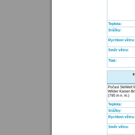
Teplota:
Srážky:
Rychlost větru:
Směr větru:
Tlak:
s
Počasí SkiWelt W
Wilder Kaiser-Br
(795 m n. m.)
Teplota:
Srážky:
Rychlost větru:
Směr větru: