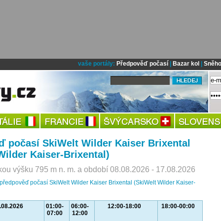
vaše portály:
Předpověď počasí
|
Bazar kol
|
Sněho
 počasí SkiWelt Wilder Kaiser Brixental
Wilder Kaiser-Brixental)
ou výšku 795 m n. m. a období 08.08.2026 - 17.08.2026
 předpověď počasí SkiWelt Wilder Kaiser Brixental (SkiWelt Wilder Kaiser-
.08.2026
01:00-
06:00-
12:00-18:00
18:00-00:00
07:00
12:00