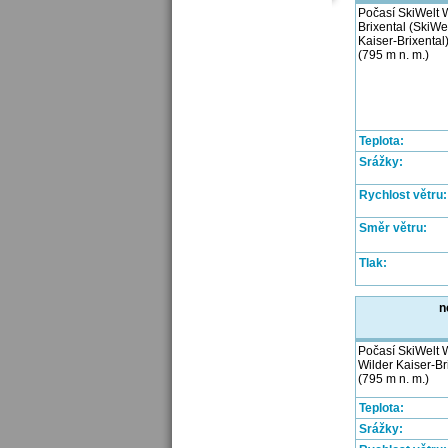
Počasí SkiWelt W
Brixental (SkiWe
Kaiser-Brixental
(795 m n. m.)
Teplota:
Srážky:
Rychlost větru:
Směr větru:
Tlak:
n
Počasí SkiWelt W
Wilder Kaiser-Br
(795 m n. m.)
Teplota:
Srážky: