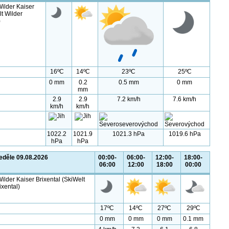
ilder Kaiser
lt Wilder
)
16ºC
14ºC
23ºC
25ºC
0 mm
0.2
0.5 mm
0 mm
mm
2.9
2.9
7.2 km/h
7.6 km/h
km/h
km/h
1022.2
1021.9
1021.3 hPa
1019.6 hPa
hPa
hPa
eděle 09.08.2026
00:00-
06:00-
12:00-
18:00-
06:00
12:00
18:00
00:00
ilder Kaiser Brixental (SkiWelt
ixental)
17ºC
14ºC
27ºC
29ºC
0 mm
0 mm
0 mm
0.1 mm