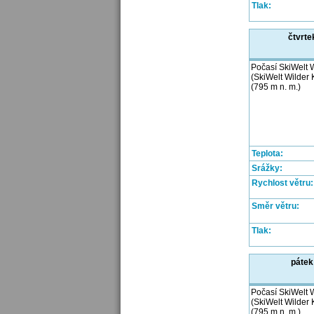
Tlak:
čtvrte
Počasí SkiWelt W
(SkiWelt Wilder 
(795 m n. m.)
Teplota:
Srážky:
Rychlost větru:
Směr větru:
Tlak:
pátek
Počasí SkiWelt W
(SkiWelt Wilder 
(795 m n. m.)