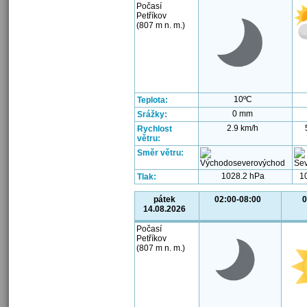
Počasí
Petříkov
(807 m n. m.)
10ºC
Teplota:
0 mm
Srážky:
2.9 km/h
Rychlost
větru:
Směr větru:
1028.2 hPa
1
Tlak:
pátek
02:00-08:00
0
14.08.2026
Počasí
Petříkov
(807 m n. m.)