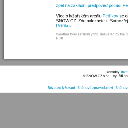
zpět na základní předpověď počasí Pe
Více o lyžařském areálu
Petříkov
se d
SNOW.CZ. Zde naleznete i . Samozřej
Petříkov
.
Weather forecast from yr.no, delivered by the 
NRK
kontakty:
inz
© SNOW CZ s.r.o. - využití 
Běžecké lyžování
|
Sněhové zpravodajství
|
Sněhové