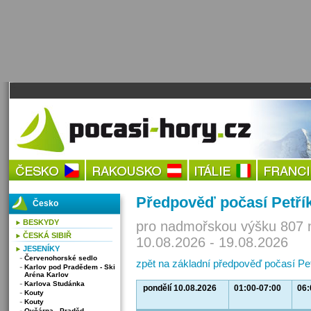
Předpověď počasí Petří
Česko
BESKYDY
pro nadmořskou výšku 807 
ČESKÁ SIBIŘ
10.08.2026 - 19.08.2026
JESENÍKY
Červenohorské sedlo
zpět na základní předpověď počasí Pe
Karlov pod Pradědem - Ski
Aréna Karlov
Karlova Studánka
pondělí 10.08.2026
01:00-07:00
06:
Kouty
Kouty
Ovčárna - Praděd