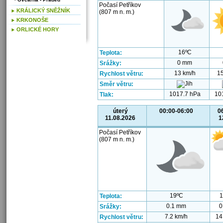
Počasí Petříkov
KRÁLICKÝ SNĚŽNÍK
(807 m n. m.)
KRKONOŠE
ORLICKÉ HORY
16ºC
Teplota:
0 mm
Srážky:
13 km/h
15
Rychlost větru:
Směr větru:
1017.7 hPa
10
Tlak:
úterý
00:00-06:00
0
11.08.2026
1
Počasí Petříkov
(807 m n. m.)
19ºC
1
Teplota:
0.1 mm
0
Srážky:
7.2 km/h
14
Rychlost větru: