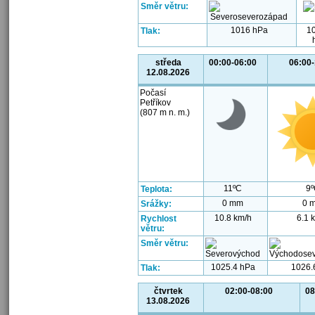
Směr větru:
1016 hPa
1
Tlak:
středa
00:00-06:00
06:00
12.08.2026
Počasí
Petříkov
(807 m n. m.)
11ºC
9
Teplota:
0 mm
0 
Srážky:
10.8 km/h
6.1 
Rychlost
větru:
Směr větru:
1025.4 hPa
1026.
Tlak:
čtvrtek
02:00-08:00
08
13.08.2026