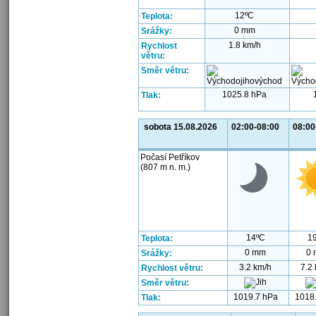
12ºC
Teplota:
0 mm
Srážky:
1.8 km/h
Rychlost
větru:
Směr větru:
1025.8 hPa
Tlak:
sobota 15.08.2026
02:00-08:00
08:00
Počasí Petříkov
(807 m n. m.)
14ºC
1
Teplota:
0 mm
0
Srážky:
3.2 km/h
7.2
Rychlost větru:
Směr větru:
1019.7 hPa
1018
Tlak: