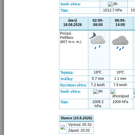
Směr větru:
1012.7 hPa
10
Tlak:
úterý
02:00-
08:00-
18.08.2026
08:00
14:00
Počasí
Petříkov
(807 m n. m.)
16ºC
16ºC
Teplota:
0.7 mm
1.1 mm
Srážky:
7.2 km/h
7.9 km/h
Rychlost větru:
Směr větru:
1008.2
1009 hPa
Tlak:
hPa
Slunce (10.8.2026)
Východ: 05:33
Západ: 20:20