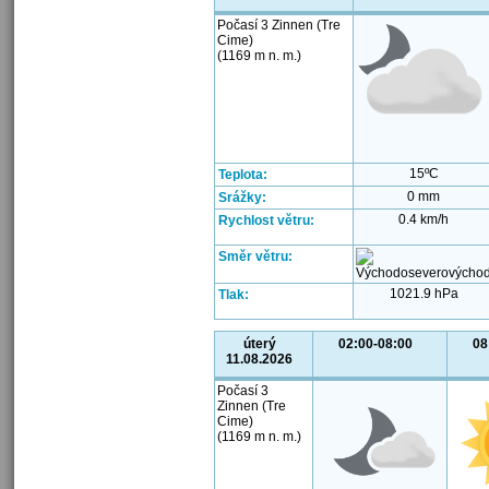
Počasí 3 Zinnen (Tre
Cime)
(1169 m n. m.)
15ºC
Teplota:
0 mm
Srážky:
0.4 km/h
Rychlost větru:
Směr větru:
1021.9 hPa
Tlak:
úterý
02:00-08:00
08
11.08.2026
Počasí 3
Zinnen (Tre
Cime)
(1169 m n. m.)