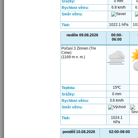
0 mm
Srážky:
6.8 km/h
6
Rychlost větru:
Směr větru:
1022.1 hPa
10
Tlak:
neděle 09.08.2026
00:00-
06:00
Počasí 3 Zinnen (Tre
Cime)
(1169 m n. m.)
15ºC
Teplota:
0 mm
Srážky:
3.6 km/h
Rychlost větru:
Směr větru:
1024.1
Tlak:
hPa
pondělí 10.08.2026
02:00-08:00