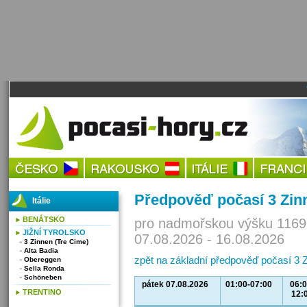
Předpověď počasí 3 Zin
Itálie
BENÁTSKO
pro nadmořskou výšku 1169
JIŽNÍ TYROLSKO
07.08.2026 - 16.08.2026
3 Zinnen (Tre Cime)
Alta Badia
zpět na základní předpověď počasí 3 
Obereggen
Sella Ronda
Schöneben
pátek 07.08.2026
01:00-07:00
06:0
TRENTINO
12: