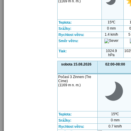
(1169 m n. m.)
15ºC
Teplota:
0 mm
Srážky:
1.4 km/h
5
Rychlost větru:
Směr větru:
1024.9
102
Tlak:
hPa
sobota 15.08.2026
02:00-08:00
Počasí 3 Zinnen (Tre
Cime)
(1169 m n. m.)
15ºC
Teplota:
0 mm
Srážky:
0.7 km/h
Rychlost větru: