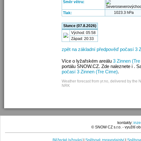
Směr větru:
1023.3 hPa
Tlak:
Slunce (07.8.2026)
Východ: 05:58
Západ: 20:33
zpět na základní předpověď počasí 3 
Více o lyžařském areálu
3 Zinnen (Tre
portálu SNOW.CZ. Zde naleznete i . S
počasí 3 Zinnen (Tre Cime)
.
Weather forecast from yr.no, delivered by the 
NRK
kontakty:
inz
© SNOW CZ s.r.o. - využití 
Běžecké lyžování
|
Sněhové zpravodajství
|
Sněhové