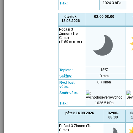
1024.3 hPa
Tlak:
čtvrtek
02:00-08:00
13.08.2026
Počasí 3
Zinnen (Tre
Cime)
(1169 m n. m.)
15ºC
Teplota:
0 mm
Srážky:
0.7 km/h
Rychlost
větru:
Směr větru:
1026.5 hPa
Tlak:
pátek 14.08.2026
02:00-
0
08:00
1
Počasí 3 Zinnen (Tre
Cime)