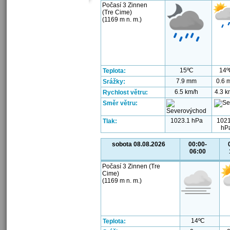
Počasí 3 Zinnen
(Tre Cime)
(1169 m n. m.)
15ºC
14º
Teplota:
7.9 mm
0.6 
Srážky:
6.5 km/h
4.3 k
Rychlost větru:
Směr větru:
1023.1 hPa
1021
Tlak:
hP
sobota 08.08.2026
00:00-
06:00
Počasí 3 Zinnen (Tre
Cime)
(1169 m n. m.)
14ºC
Teplota: