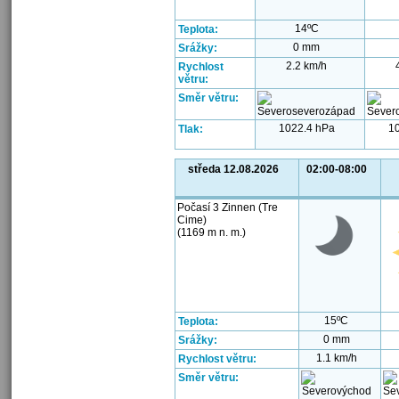
14ºC
Teplota:
0 mm
Srážky:
2.2 km/h
Rychlost
větru:
Směr větru:
1022.4 hPa
1
Tlak:
středa 12.08.2026
02:00-08:00
Počasí 3 Zinnen (Tre
Cime)
(1169 m n. m.)
15ºC
Teplota:
0 mm
Srážky:
1.1 km/h
Rychlost větru:
Směr větru: