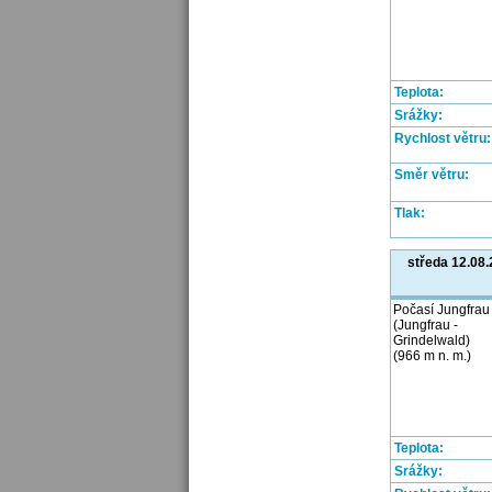
Teplota:
Srážky:
Rychlost větru:
Směr větru:
Tlak:
středa 12.08
Počasí Jungfrau
(Jungfrau -
Grindelwald)
(966 m n. m.)
Teplota:
Srážky: