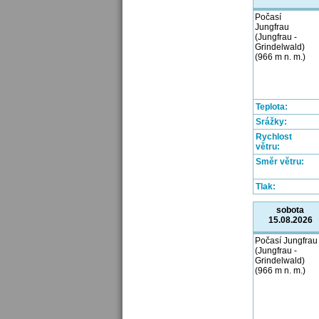
Počasí
Jungfrau
(Jungfrau -
Grindelwald)
(966 m n. m.)
Teplota:
Srážky:
Rychlost
větru:
Směr větru:
Tlak:
sobota
15.08.2026
Počasí Jungfrau
(Jungfrau -
Grindelwald)
(966 m n. m.)