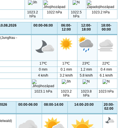
1023.2
1022 hPa
1022.5
1023.2 hPa
hPa
hPa
10.08.2026
00:00-06:00
06:00-
12:00-
18:00-
12:00
18:00
00:00
(Jungfrau -
17ºC
17ºC
23ºC
22ºC
0 mm
0.1 mm
1.2 mm
0.4 mm
4 km/h
3.2 km/h
5.8 km/h
6.1 km/h
1023.1 hPa
1023.2
1023.8
1023 hPa
hPa
hPa
.2026
00:00-06:00
08:00-14:00
14:00-20:00
20:00-
02:00
delwald)