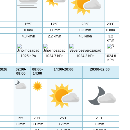
15ºC
17ºC
23ºC
20ºC
0 mm
0.1 mm
0.3 mm
0 mm
4.3 km/h
2.2 km/h
4.3 km/h
3.2
km/h
1025 hPa
1024.7 hPa
1024.2 hPa
1024.8
hPa
.2026
02:00-
08:00-
14:00-20:00
20:00-02:00
08:00
14:00
15ºC
20ºC
25ºC
21ºC
0 mm
0.1 mm
0.2 mm
0 mm