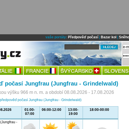
vaše portály:
Předpověď počasí
|
Bazar kol
|
Sněho
 počasí Jungfrau (Jungfrau - Grindelwald)
ou výšku 966 m n. m. a období 08.08.2026 - 17.08.2026
 předpověď počasí Jungfrau (Jungfrau - Grindelwald)
08.2026
01:00-
06:00-12:00
13:00-
18:00-00:00
07:00
19:00
(Jungfrau -