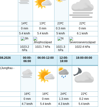
14ºC
13ºC
23ºC
22ºC
0 mm
0 mm
0.3 mm
0 mm
5.4 km/h
5.4 km/h
5 km/h
6.1 km/h
1023.2
1021.7 hPa
1021.3
1022.4 hPa
hPa
hPa
.08.2026
00:00-
06:00-12:00
12:00-
18:00-00:00
06:00
18:00
(Jungfrau -
16ºC
16ºC
24ºC
22ºC
0 mm
0 mm
1.3 mm
0.2 mm
4.7 km/h
5.4 km/h
4.3 km/h
5.4 km/h