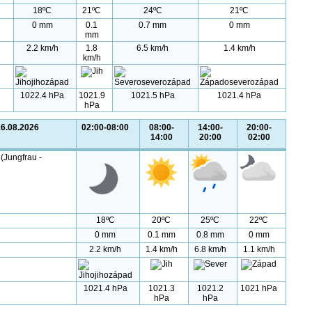
18ºC
21ºC
24ºC
21ºC
0 mm
0.1
0.7 mm
0 mm
mm
2.2 km/h
1.8
6.5 km/h
1.4 km/h
km/h
1022.4 hPa
1021.9
1021.5 hPa
1021.4 hPa
hPa
16.08.2026
02:00-08:00
08:00-
14:00-
20:00-
14:00
20:00
02:00
(Jungfrau -
18ºC
20ºC
25ºC
22ºC
0 mm
0.1 mm
0.8 mm
0 mm
2.2 km/h
1.4 km/h
6.8 km/h
1.1 km/h
1021.4 hPa
1021.3
1021.2
1021 hPa
hPa
hPa