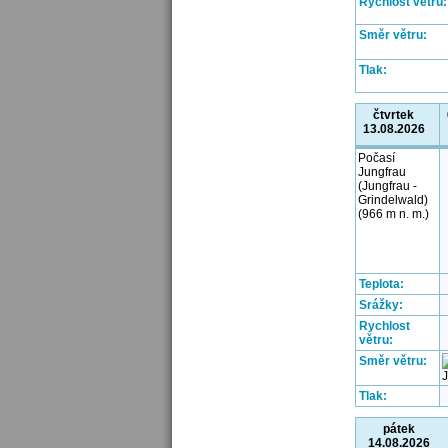
Rychlost větru:
Směr větru:
Tlak:
čtvrtek
13.08.2026
Počasí
Jungfrau
(Jungfrau -
Grindelwald)
(966 m n. m.)
Teplota:
Srážky:
Rychlost
větru:
Směr větru:
Tlak:
pátek
14.08.2026