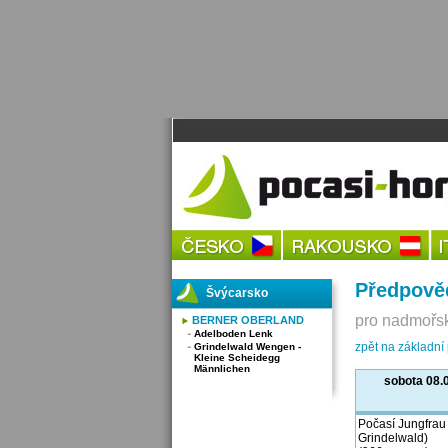
Předpověď
Švýcarsko
pro nadmořsk
BERNER OBERLAND
Adelboden Lenk
zpět na základní
Grindelwald Wengen -
Kleine Scheidegg
Männlichen
sobota 08.
Počasí Jungfrau 
Grindelwald)