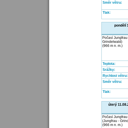
Směr větru:
Tlak:
pondělí 
Počasí Jungfrau 
Grindelwald)
(966 m n. m.)
Teplota:
Srážky:
Rychlost větru:
Směr větru:
Tlak:
úterý 11.08
Počasí Jungfrau
(Jungfrau - Grin
(966 m n. m.)