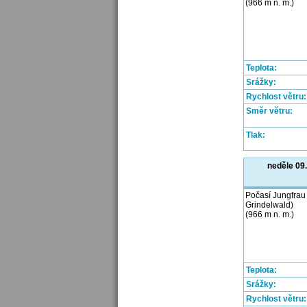
(966 m n. m.)
Teplota:
Srážky:
Rychlost větru:
Směr větru:
Tlak:
neděle 09
Počasí Jungfrau 
Grindelwald)
(966 m n. m.)
Teplota:
Srážky:
Rychlost větru: