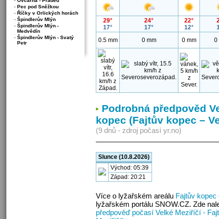
Ovčárna - Praděd
Pec pod Sněžkou
Říčky v Orlických horách
Špindlerův Mlýn
29°
24°
22°
Špindlerův Mlýn -
17°
17°
12°
Medvědín
Špindlerův Mlýn - Svatý
0.5 mm
0 mm
0 mm
0
Petr
Podrobná předpověd Vel
kopec (Fajtův kopec – Ve
(9 dnů - zdroj počasí yr.no)
Slunce (10.8.2026)
Východ: 05:39
Západ: 20:21
Více o lyžařském areálu
Fajtův kopec 
lyžařském portálu SNOW.CZ. Zde nalez
předpověď počasí Velké Meziříčí - Faj