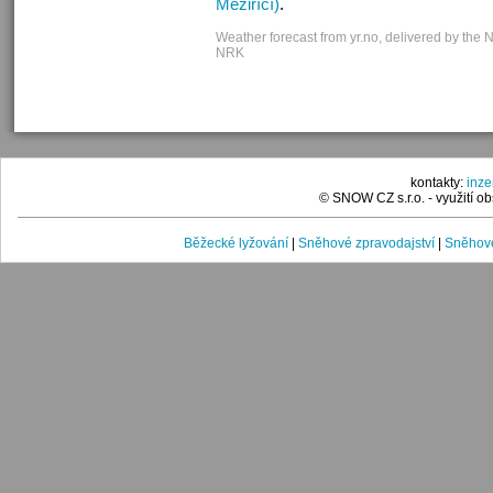
Meziříčí)
.
Weather forecast from yr.no, delivered by the 
NRK
kontakty:
inz
© SNOW CZ s.r.o. - využití 
Běžecké lyžování
|
Sněhové zpravodajství
|
Sněhové