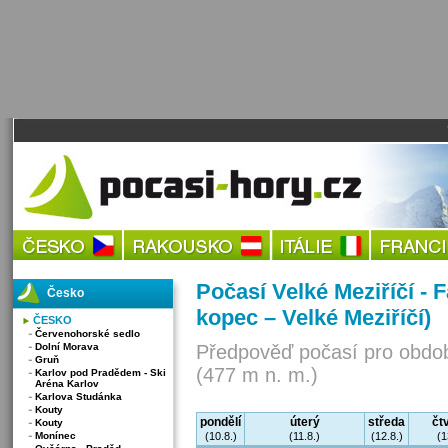
Počasí Velké Meziříčí - 
Česko
kopec – Velké Meziříčí)
ČESKO
Červenohorské sedlo
Dolní Morava
Předpověď počasí pro obdob
Gruň
(477 m n. m.)
Karlov pod Pradědem - Ski
Aréna Karlov
Karlova Studánka
Kouty
pondělí
úterý
středa
čt
Kouty
Monínec
(10.8.)
(11.8.)
(12.8.)
(1