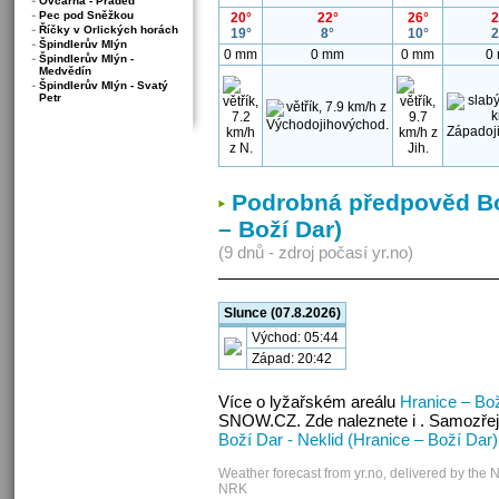
Ovčárna - Praděd
Pec pod Sněžkou
20°
22°
26°
2
Říčky v Orlických horách
19°
8°
10°
2
Špindlerův Mlýn
0 mm
0 mm
0 mm
0
Špindlerův Mlýn -
Medvědín
Špindlerův Mlýn - Svatý
Petr
Podrobná předpověd Bož
– Boží Dar)
(9 dnů - zdroj počasí yr.no)
Slunce (07.8.2026)
Východ: 05:44
Západ: 20:42
Více o lyžařském areálu
Hranice – Bo
SNOW.CZ. Zde naleznete i . Samozřej
Boží Dar - Neklid (Hranice – Boží Dar)
Weather forecast from yr.no, delivered by the 
NRK