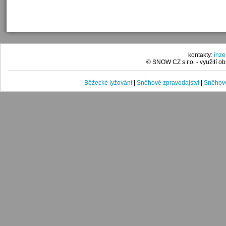
kontakty:
inz
© SNOW CZ s.r.o. - využití 
Běžecké lyžování
|
Sněhové zpravodajství
|
Sněhové