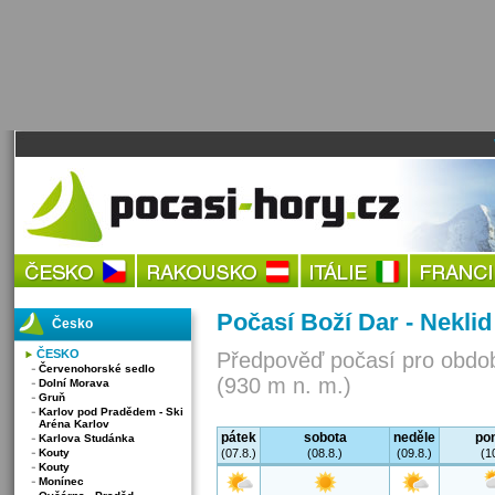
Počasí Boží Dar - Neklid
Česko
ČESKO
Předpověď počasí pro obdob
Červenohorské sedlo
(930 m n. m.)
Dolní Morava
Gruň
Karlov pod Pradědem - Ski
Aréna Karlov
pátek
sobota
neděle
pon
Karlova Studánka
Kouty
(07.8.)
(08.8.)
(09.8.)
(1
Kouty
Monínec