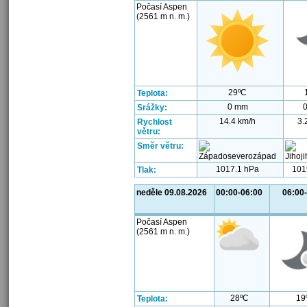
Počasí Aspen
(2561 m n. m.)
29ºC
Teplota:
0 mm
Srážky:
14.4 km/h
3.
Rychlost
větru:
Směr větru:
1017.1 hPa
101
Tlak:
neděle 09.08.2026
00:00-06:00
06:00
Počasí Aspen
(2561 m n. m.)
28ºC
19
Teplota: