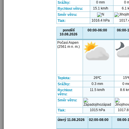
0 mm
0 
Srážky:
15.1 km/h
6.1 
Rychlost větru:
Směr větru:
1016.4 hPa
1017.
Tlak:
pondělí
00:00-06:00
06:00-
10.08.2026
Počasí Aspen
(2561 m n. m.)
26ºC
15º
Teplota:
0.3 mm
0 m
Srážky:
11.5 km/h
8.6 k
Rychlost
větru:
Směr větru:
1015 hPa
1017.8
Tlak:
úterý 11.08.2026
02:00-08:00
08:00-