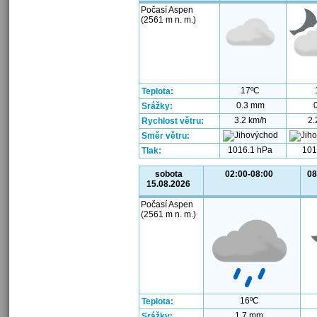
Počasí Aspen
(2561 m n. m.)
17ºC
Teplota:
0.3 mm
Srážky:
3.2 km/h
2.
Rychlost větru:
Směr větru:
1016.1 hPa
101
Tlak:
sobota
02:00-08:00
08
15.08.2026
Počasí Aspen
(2561 m n. m.)
16ºC
Teplota:
1.7 mm
Srážky: