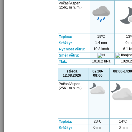
Počasí Aspen
(2561 m n. m.)
19ºC
13º
Teplota:
1.4 mm
0 
Srážky:
10.8 km/h
6.1 k
Rychlost větru:
Směr větru:
1018.2 hPa
1020.2
Tlak:
středa
02:00-
08:00-14:0
12.08.2026
08:00
Počasí Aspen
(2561 m n. m.)
23ºC
14ºC
Teplota:
0 mm
0 mm
Srážky: