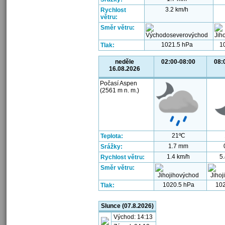
3.2 km/h
Rychlost
větru:
Směr větru:
1021.5 hPa
1
Tlak:
neděle
02:00-08:00
08:
16.08.2026
Počasí Aspen
(2561 m n. m.)
21ºC
Teplota:
1.7 mm
Srážky:
1.4 km/h
5
Rychlost větru:
Směr větru:
1020.5 hPa
102
Tlak:
Slunce (07.8.2026)
Východ: 14:13