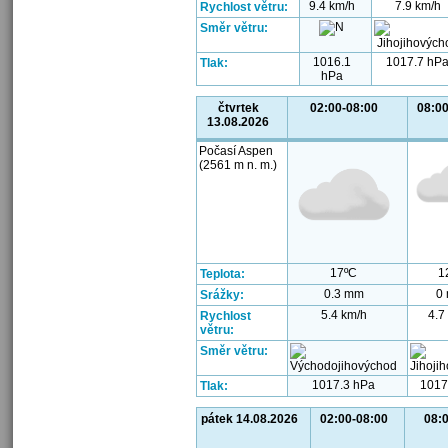
9.4 km/h
7.9 km/h
Rychlost větru:
Směr větru:
1016.1
1017.7 hP
Tlak:
hPa
čtvrtek
02:00-08:00
08:00
13.08.2026
Počasí Aspen
(2561 m n. m.)
17ºC
1
Teplota:
0.3 mm
0
Srážky:
5.4 km/h
4.7
Rychlost
větru:
Směr větru:
1017.3 hPa
1017
Tlak:
pátek 14.08.2026
02:00-08:00
08: