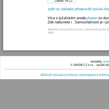
Západ: 04:12
zpět na základní předpověď počasí A
Více o lyžařském areálu
Aspen
se doz
Zde naleznete i . Samozřejmostí je i 
Weather forecast from yr.no, delivered by the 
NRK
kontakty:
inz
© SNOW CZ s.r.o. - využití 
Běžecké lyžování
|
Sněhové zpravodajství
|
Sněhové