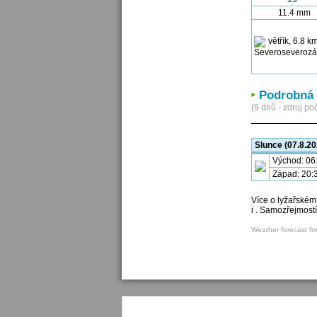
11.4 mm
Podrobná 
(9 dnů - zdroj poč
Slunce (07.8.20
Východ: 06
Západ: 20:
Více o lyžařském
i . Samozřejmost
Weather forecast fr