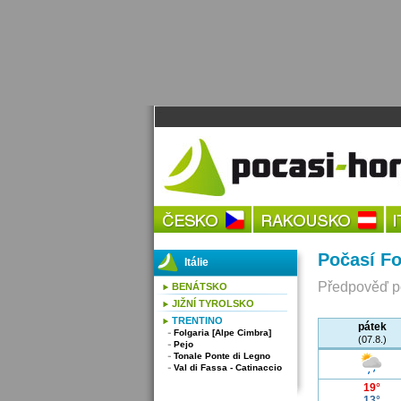
Počasí Fo
Itálie
Předpověď po
BENÁTSKO
JIŽNÍ TYROLSKO
TRENTINO
pátek
Folgaria [Alpe Cimbra]
(07.8.)
Pejo
Tonale Ponte di Legno
Val di Fassa - Catinaccio
19°
13°