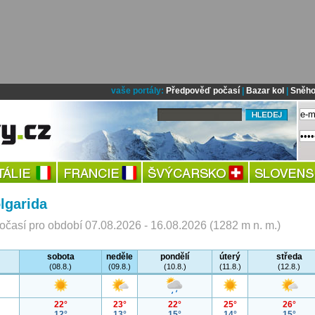
vaše portály:
Předpověď počasí
|
Bazar kol
|
Sněho
lgarida
časí pro období 07.08.2026 - 16.08.2026 (1282 m n. m.)
sobota
neděle
pondělí
úterý
středa
(08.8.)
(09.8.)
(10.8.)
(11.8.)
(12.8.)
22°
23°
22°
25°
26°
12°
13°
15°
14°
15°