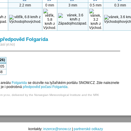
2.2 mm
0 mm
3 mm
0.5 mm
0.3 mm
předpověd Folgarida
así yr.no)
26)
:05
38
 areálu
Folgarida
se dozvíte na lyžařském portálu SNOW.CZ. Zde naleznete
í je i podrobná
předpověď počasí Folgarida
.
om yr.no, delivered by the Norwegian Meteorological Institute and the NRK
kontakty:
inzerce@snow.cz
|
partnerské odkazy