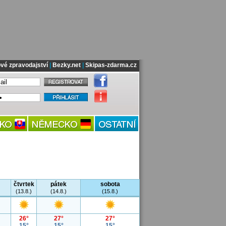
vé zpravodajství
|
Bezky.net
|
Skipas-zdarma.cz
čtvrtek
pátek
sobota
(13.8.)
(14.8.)
(15.8.)
26°
27°
27°
15°
15°
15°