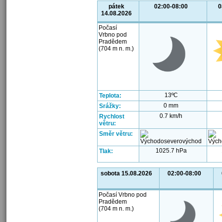
pátek
02:00-08:00
0
14.08.2026
Počasí
Vrbno pod
Pradědem
(704 m n. m.)
13ºC
Teplota:
0 mm
Srážky:
0.7 km/h
Rychlost
větru:
Směr větru:
1025.7 hPa
Tlak:
sobota 15.08.2026
02:00-08:00
Počasí Vrbno pod
Pradědem
(704 m n. m.)