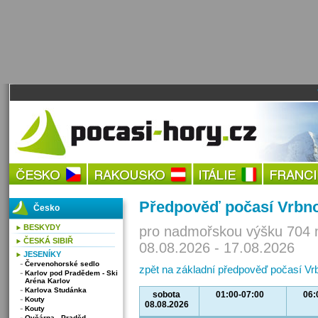
Předpověď počasí Vrbn
Česko
BESKYDY
pro nadmořskou výšku 704 
ČESKÁ SIBIŘ
08.08.2026 - 17.08.2026
JESENÍKY
Červenohorské sedlo
zpět na základní předpověď počasí V
Karlov pod Pradědem - Ski
Aréna Karlov
Karlova Studánka
sobota
01:00-07:00
06:
Kouty
08.08.2026
Kouty
Ovčárna - Praděd