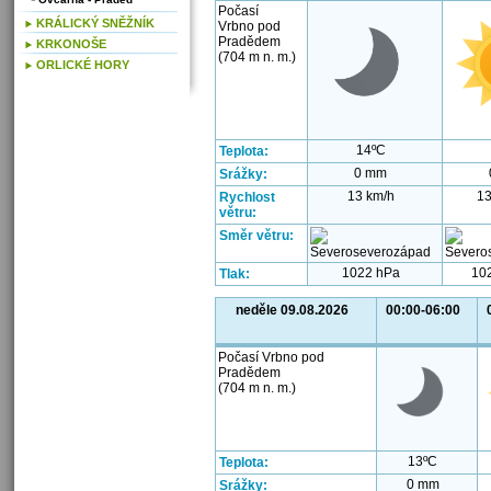
Počasí
KRÁLICKÝ SNĚŽNÍK
Vrbno pod
Pradědem
KRKONOŠE
(704 m n. m.)
ORLICKÉ HORY
14ºC
Teplota:
0 mm
Srážky:
13 km/h
13
Rychlost
větru:
Směr větru:
1022 hPa
10
Tlak:
neděle 09.08.2026
00:00-06:00
Počasí Vrbno pod
Pradědem
(704 m n. m.)
13ºC
Teplota:
0 mm
Srážky: