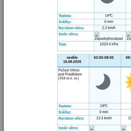
14ºC
Teplota:
0 mm
Srážky:
2.2 km/h
Rychlost větru:
Směr větru:
1020.4 hPa
Tlak:
neděle
02:00-08:00
08
16.08.2026
Počasí Vrbno
pod Pradědem
(704 m n. m.)
19ºC
Teplota:
0 mm
Srážky:
13.3 km/h
1
Rychlost větru:
Směr větru: