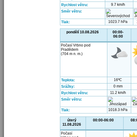
9.7 km/h
Rychlost větru:
Směr větru:
1023.7 hPa
Tlak:
pondělí 10.08.2026
00:00-
06:00
Počasí Vrbno pod
Pradědem
(704 m n. m.)
16ºC
Teplota:
0 mm
Srážky:
11.2 km/h
Rychlost větru:
Směr větru:
1018.3 hPa
Tlak:
úterý
00:00-06:00
08:
11.08.2026
Počasí