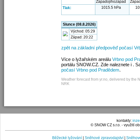
1015.5 hPa
10
Tlak:
Slunce (08.8.2026)
Východ: 05:29
Západ: 20:22
zpět na základní předpověď počasí V
Více o lyžařském areálu
Vrbno pod P
portálu SNOW.CZ. Zde naleznete i . S
počasí Vrbno pod Pradědem
.
Weather forecast from yr.no, delivered by the 
NRK
kontakty:
inz
© SNOW CZ s.r.o. - využití 
Běžecké lyžování
|
Sněhové zpravodajství
|
Sněhové