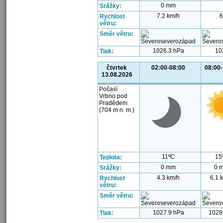
0 mm
Srážky:
7.2 km/h
6
Rychlost
větru:
Směr větru:
1026.3 hPa
10
Tlak:
čtvrtek
02:00-08:00
08:00
13.08.2026
Počasí
Vrbno pod
Pradědem
(704 m n. m.)
11ºC
15
Teplota:
0 mm
0 
Srážky:
4.3 km/h
6.1 
Rychlost
větru:
Směr větru:
1027.9 hPa
1028
Tlak: