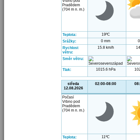
Vrbno pod
Pradědem
(704 m n. m.)
19ºC
Teplota:
0 mm
0
Srážky:
15.8 km/h
14
Rychlost
větru:
Směr větru:
1015.6 hPa
10
Tlak:
středa
02:00-08:00
08
12.08.2026
Počasí
Vrbno pod
Pradědem
(704 m n. m.)
11ºC
Teplota: