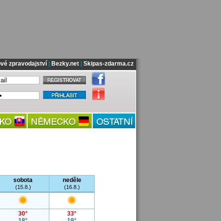
vé zpravodajství
|
Bezky.net
|
Skipas-zdarma.cz
sobota
neděle
(15.8.)
(16.8.)
30°
33°
18°
19°