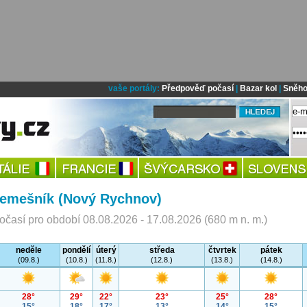
vaše portály:
Předpověď počasí
|
Bazar kol
|
Sněho
řemešník (Nový Rychnov)
časí pro období 08.08.2026 - 17.08.2026 (680 m n. m.)
neděle
pondělí
úterý
středa
čtvrtek
pátek
(09.8.)
(10.8.)
(11.8.)
(12.8.)
(13.8.)
(14.8.)
28°
29°
22°
23°
25°
28°
15°
18°
17°
13°
14°
15°