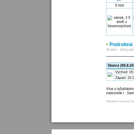
0 mm
Podrobná 
(9 dnů - zdroj poč
Slunce (08.8.20
Východ: 05
Západ: 20:
Více o lyžařském
naleznete i . Sa
Weather forecast fr