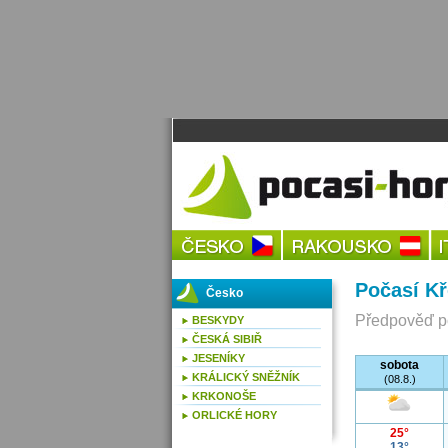
Počasí K
Česko
Předpověď po
BESKYDY
ČESKÁ SIBIŘ
JESENÍKY
sobota
KRÁLICKÝ SNĚŽNÍK
(08.8.)
KRKONOŠE
ORLICKÉ HORY
25°
13°