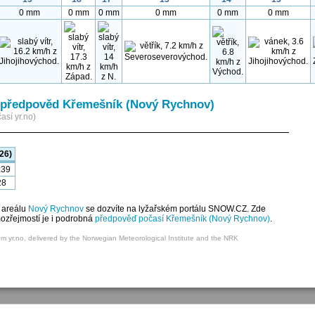
0 mm
0 mm
0 mm
0 mm
0 mm
0 mm
předpověd Křemešník (Nový Rychnov)
así yr.no)
26)
:39
28
 areálu
Nový Rychnov
se dozvíte na lyžařském portálu SNOW.CZ. Zde
mozřejmostí je i podrobná
předpověď počasí Křemešník (Nový Rychnov)
.
om yr.no, delivered by the Norwegian Meteorological Institute and the NRK