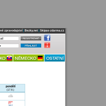
vé zpravodajství
|
Bezky.net
|
Skipas-zdarma.cz
pondělí
(17.8.)
27°
21°