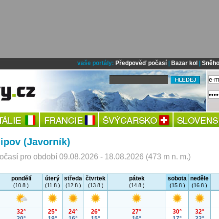
vaše portály:
Předpověď počasí
|
Bazar kol
|
Sněho
lipov (Javorník)
časí pro období 09.08.2026 - 18.08.2026 (473 m n. m.)
pondělí
úterý
středa
čtvrtek
pátek
sobota
neděle
(10.8.)
(11.8.)
(12.8.)
(13.8.)
(14.8.)
(15.8.)
(16.8.)
32°
25°
24°
26°
27°
30°
32°
20°
19°
16°
15°
16°
17°
22°