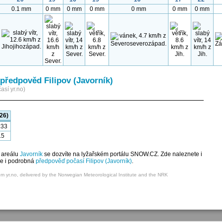
0.1 mm
0 mm
0 mm
0 mm
0 mm
0 mm
0 mm
předpověd Filipov (Javorník)
así yr.no)
26)
:33
15
 areálu
Javorník
se dozvíte na lyžařském portálu SNOW.CZ. Zde naleznete i
je i podrobná
předpověď počasí Filipov (Javorník)
.
om yr.no, delivered by the Norwegian Meteorological Institute and the NRK