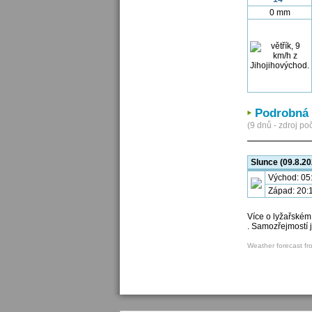
0 mm
Podrobná 
(9 dnů - zdroj poč
Slunce (09.8.20
Východ: 05
Západ: 20:
Více o lyžařském
. Samozřejmostí 
Weather forecast fr