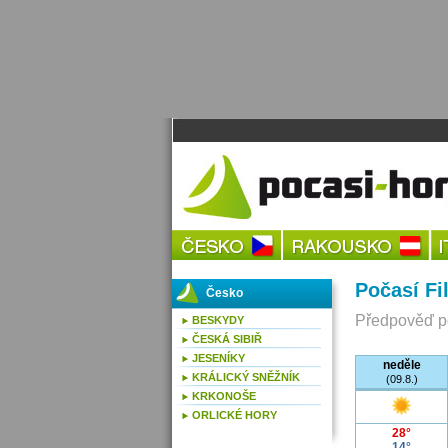
Počasí Fi
Česko
Předpověď po
BESKYDY
ČESKÁ SIBIŘ
JESENÍKY
neděle
KRÁLICKÝ SNĚŽNÍK
(09.8.)
KRKONOŠE
ORLICKÉ HORY
28°
14°