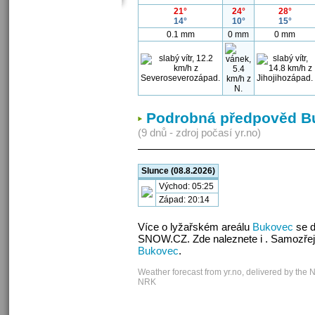
21°
24°
28°
14°
10°
15°
0.1 mm
0 mm
0 mm
Podrobná předpověd B
(9 dnů - zdroj počasí yr.no)
Slunce (08.8.2026)
Východ: 05:25
Západ: 20:14
Více o lyžařském areálu
Bukovec
se d
SNOW.CZ. Zde naleznete i . Samozřej
Bukovec
.
Weather forecast from yr.no, delivered by the 
NRK