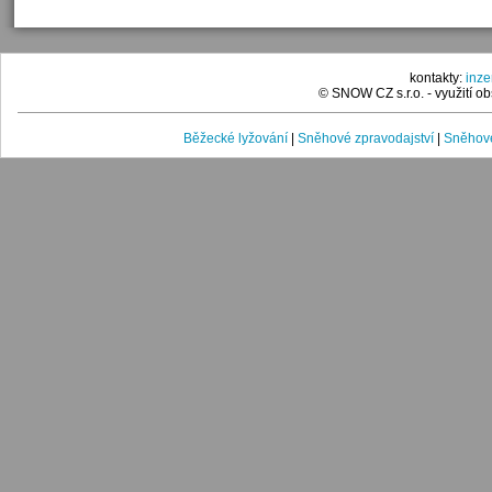
kontakty:
inz
© SNOW CZ s.r.o. - využití 
Běžecké lyžování
|
Sněhové zpravodajství
|
Sněhové