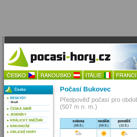
Počasí Bukovec
Česko
BESKYDY
Předpověď počasí pro obdob
Gruň
(507 m n. m.)
ČESKÁ SIBIŘ
JESENÍKY
KRÁLICKÝ SNĚŽNÍK
sobota
neděle
pondělí
(08.8.)
(09.8.)
(10.8.)
KRKONOŠE
ORLICKÉ HORY