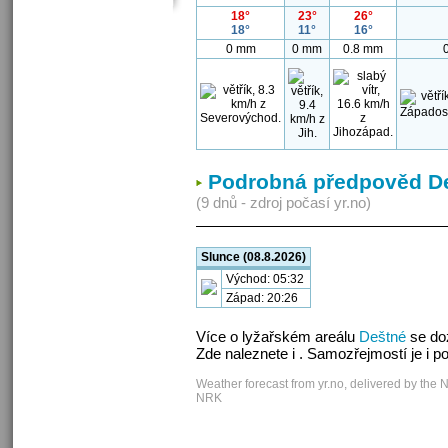
18°
23°
26°
18°
11°
16°
0 mm
0 mm
0.8 mm
Podrobná předpověd D
(9 dnů - zdroj počasí yr.no)
Slunce (08.8.2026)
Východ: 05:32
Západ: 20:26
Více o lyžařském areálu
Deštné
se do
Zde naleznete i . Samozřejmostí je i 
Weather forecast from yr.no, delivered by the 
NRK