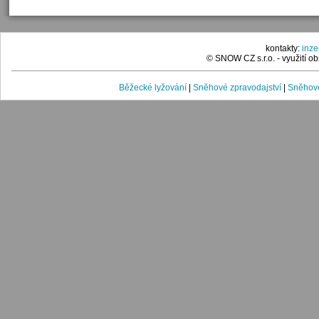
kontakty:
inz
© SNOW CZ s.r.o. - využití 
Běžecké lyžování
|
Sněhové zpravodajství
|
Sněhové