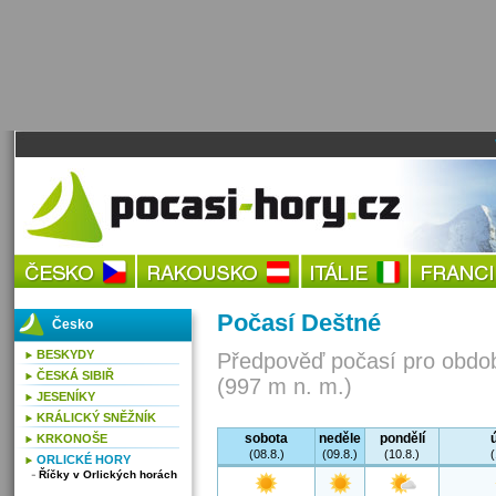
Počasí Deštné
Česko
BESKYDY
Předpověď počasí pro obdob
ČESKÁ SIBIŘ
(997 m n. m.)
JESENÍKY
KRÁLICKÝ SNĚŽNÍK
sobota
neděle
pondělí
KRKONOŠE
(08.8.)
(09.8.)
(10.8.)
(
ORLICKÉ HORY
Říčky v Orlických horách