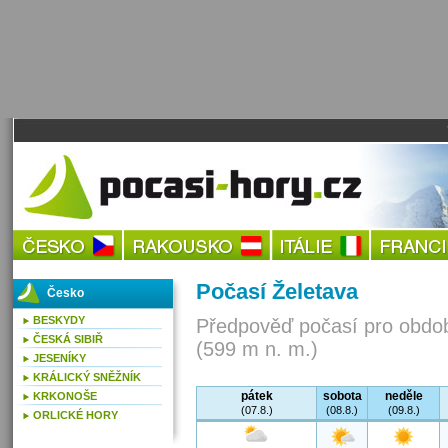
Počasí Želetava
Česko
BESKYDY
Předpověď počasí pro obdob
ČESKÁ SIBIŘ
(599 m n. m.)
JESENÍKY
KRÁLICKÝ SNĚŽNÍK
pátek
sobota
neděle
KRKONOŠE
(07.8.)
(08.8.)
(09.8.)
ORLICKÉ HORY