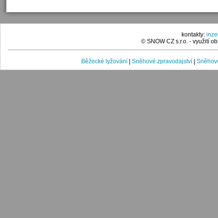
kontakty:
inz
© SNOW CZ s.r.o. - využití 
Běžecké lyžování
|
Sněhové zpravodajství
|
Sněhové