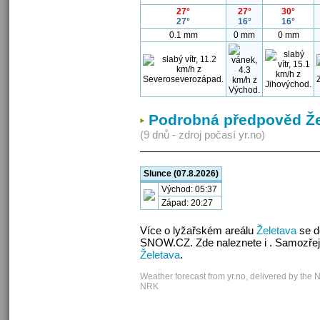
27°
27°
30°
27°
16°
16°
0.1 mm
0 mm
0 mm
Podrobná předpověd Že
(9 dnů - zdroj počasí yr.no)
Slunce (07.8.2026)
Východ: 05:37
Západ: 20:27
Více o lyžařském areálu
Želetava
se d
SNOW.CZ. Zde naleznete i . Samozřej
Želetava
.
Weather forecast from yr.no, delivered by the 
NRK