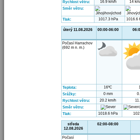
16.9 km/h
14 km
Rychlost větru:
Směr větru:
1017.3 hPa
1016.6
Tlak:
úterý 11.08.2026
00:00-06:00
06:
Počasí Harrachov
(692 m n. m.)
16ºC
Teplota:
0 mm
0
Srážky:
20.2 km/h
11
Rychlost větru:
Směr větru:
1018.6 hPa
102
Tlak:
středa
02:00-08:00
12.08.2026
Počasí