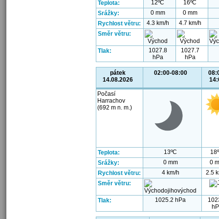
12ºC
16ºC
Teplota:
0 mm
0 mm
Srážky:
4.3 km/h
4.7 km/h
Rychlost větru:
Směr větru:
1027.8
1027.7
Tlak:
hPa
hPa
pátek
02:00-08:00
08:
14.08.2026
14:
Počasí
Harrachov
(692 m n. m.)
13ºC
18
Teplota:
0 mm
0 
Srážky:
4 km/h
2.5 
Rychlost větru:
Směr větru:
1025.2 hPa
102
Tlak:
hP