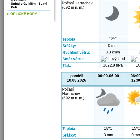
Počasí Harrachov
Špindlerův Mlýn - Svatý
Petr
(692 m n. m.)
ORLICKÉ HORY
12ºC
Teplota:
0 mm
Srážky:
8.3 km/h
Rychlost větru:
Směr větru:
1022.8 hPa
10
Tlak:
pondělí
00:00-06:00
06:00
10.08.2026
12:0
Počasí
Harrachov
(692 m n. m.)
18ºC
15º
Teplota:
3 mm
0 m
Srážky: