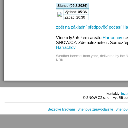
Slunce (09.8.2026)
Východ: 05:36
Západ: 20:30
zpět na základní předpověď počasí H
Více o lyžařském areálu
Harrachov
se
SNOW.CZ. Zde naleznete i . Samozřej
Harrachov
.
Weather forecast from yr.no, delivered by the 
NRK
kontakty:
inz
© SNOW CZ s.r.o. - využití 
Běžecké lyžování
|
Sněhové zpravodajství
|
Sněhové