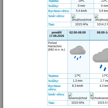
19ºC
23ºC
Teplota:
0 mm
0 m
Srážky:
5.4 km/h
5.8 km
Rychlost větru:
Směr větru:
1015 hPa
1014.2 
Tlak:
pondělí
02:00-08:00
08:00-1
17.08.2026
Počasí
Harrachov
(692 m n. m.)
17ºC
17º
Teplota:
1.3 mm
1.7 
Srážky:
8.3 km/h
4.3 km
Rychlost
větru:
Směr větru:
1015 hPa
1015.5
Tlak: