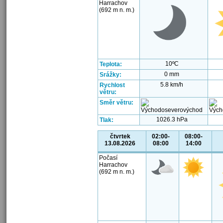
Harrachov
(692 m n. m.)
10ºC
Teplota:
0 mm
Srážky:
5.8 km/h
Rychlost
větru:
Směr větru:
1026.3 hPa
Tlak:
čtvrtek
02:00-
08:00-
13.08.2026
08:00
14:00
Počasí
Harrachov
(692 m n. m.)