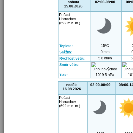
sobota
02:00-08:00
08:
15.08.2026
Počasí
Harrachov
(692 m n. m.)
15ºC
Teplota:
0 mm
Srážky:
5.8 km/h
5
Rychlost větru:
Směr větru:
1019.5 hPa
10
Tlak:
neděle
02:00-08:00
08:00-1
16.08.2026
Počasí
Harrachov
(692 m n. m.)