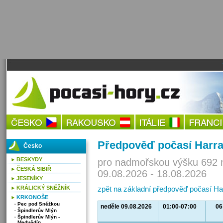
Předpověď počasí Harr
Česko
BESKYDY
pro nadmořskou výšku 692 
ČESKÁ SIBIŘ
09.08.2026 - 18.08.2026
JESENÍKY
KRÁLICKÝ SNĚŽNÍK
zpět na základní předpověď počasí H
KRKONOŠE
Pec pod Sněžkou
neděle 09.08.2026
01:00-07:00
06
Špindlerův Mlýn
Špindlerův Mlýn -
Medvědín