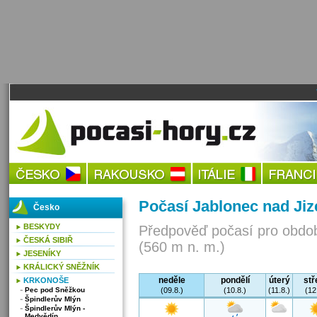
Počasí Jablonec nad Jiz
Česko
BESKYDY
Předpověď počasí pro obdob
ČESKÁ SIBIŘ
(560 m n. m.)
JESENÍKY
KRÁLICKÝ SNĚŽNÍK
neděle
pondělí
úterý
stř
KRKONOŠE
Pec pod Sněžkou
(09.8.)
(10.8.)
(11.8.)
(12
Špindlerův Mlýn
Špindlerův Mlýn -
Medvědín