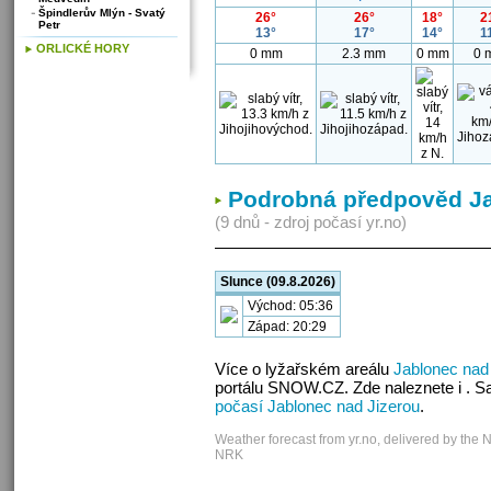
Špindlerův Mlýn - Svatý
26°
26°
18°
2
Petr
13°
17°
14°
1
ORLICKÉ HORY
0 mm
2.3 mm
0 mm
0 
Podrobná předpověd Ja
(9 dnů - zdroj počasí yr.no)
Slunce (09.8.2026)
Východ: 05:36
Západ: 20:29
Více o lyžařském areálu
Jablonec nad
portálu SNOW.CZ. Zde naleznete i . S
počasí Jablonec nad Jizerou
.
Weather forecast from yr.no, delivered by the 
NRK