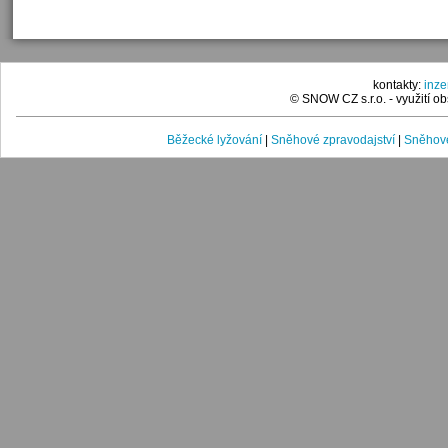
kontakty:
inz
© SNOW CZ s.r.o. - využití 
Běžecké lyžování
|
Sněhové zpravodajství
|
Sněhové