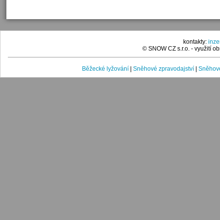
kontakty:
inz
© SNOW CZ s.r.o. - využití 
Běžecké lyžování
|
Sněhové zpravodajství
|
Sněhové