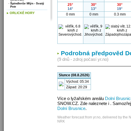
Špindlerův Mlýn - Svatý
25°
30°
30°
Petr
14°
13°
19°
ORLICKÉ HORY
0 mm
0 mm
0.3 mm
Podrobná předpověd Do
(9 dnů - zdroj počasí yr.no)
Slunce (08.8.2026)
Východ: 05:34
Západ: 20:29
Více o lyžařském areálu
Dolní Brusni
SNOW.CZ. Zde naleznete i . Samozřej
Dolní Brusnice
.
Weather forecast from yr.no, delivered by the 
NRK