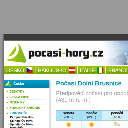
Počasí Dolní Brusnice
Česko
BESKYDY
Předpověď počasí pro obdob
ČESKÁ SIBIŘ
(431 m n. m.)
JESENÍKY
KRÁLICKÝ SNĚŽNÍK
sobota
neděle
pondělí
KRKONOŠE
Pec pod Sněžkou
(08.8.)
(09.8.)
(10.8.)
Špindlerův Mlýn
Špindlerův Mlýn -
Medvědín