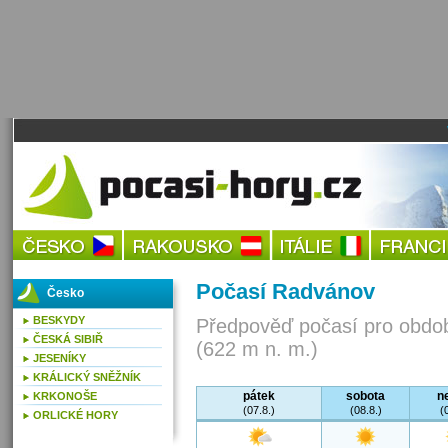
Počasí Radvánov
Česko
BESKYDY
Předpověď počasí pro obdob
ČESKÁ SIBIŘ
(622 m n. m.)
JESENÍKY
KRÁLICKÝ SNĚŽNÍK
pátek
sobota
n
KRKONOŠE
(07.8.)
(08.8.)
(
ORLICKÉ HORY