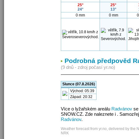
25°
25°
24°
13°
0 mm
0 mm
0
Podrobná předpověd R
(9 dnů - zdroj počasí yr.no)
Slunce (07.8.2026)
Východ: 05:39
Západ: 20:32
Více o lyžařském areálu
Radvánov
se 
SNOW.CZ. Zde naleznete i . Samozřej
Radvánov
.
Weather forecast from yr.no, delivered by the 
NRK