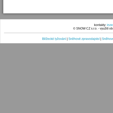
kontakty:
inz
© SNOW CZ s.r.o. - využití 
Běžecké lyžování
|
Sněhové zpravodajství
|
Sněhové