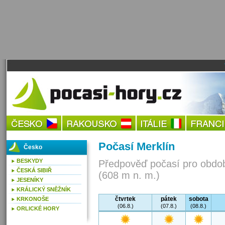
Počasí Merklín
Česko
BESKYDY
Předpověď počasí pro obdob
ČESKÁ SIBIŘ
(608 m n. m.)
JESENÍKY
KRÁLICKÝ SNĚŽNÍK
čtvrtek
pátek
sobota
KRKONOŠE
(06.8.)
(07.8.)
(08.8.)
ORLICKÉ HORY