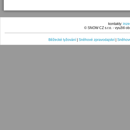
kontakty:
inz
© SNOW CZ s.r.o. - využití 
Běžecké lyžování
|
Sněhové zpravodajství
|
Sněhové