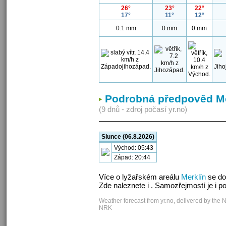
26°
23°
22°
17°
11°
12°
0.1 mm
0 mm
0 mm
Podrobná předpověd Me
(9 dnů - zdroj počasí yr.no)
Slunce (06.8.2026)
Východ: 05:43
Západ: 20:44
Více o lyžařském areálu
Merklín
se do
Zde naleznete i . Samozřejmostí je i 
Weather forecast from yr.no, delivered by the 
NRK