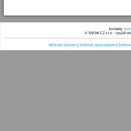
kontakty:
inz
© SNOW CZ s.r.o. - využití 
Běžecké lyžování
|
Sněhové zpravodajství
|
Sněhové