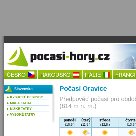
Počasí Oravice
Slovensko
KYSUCKÉ BESKYDY
Předpověď počasí pro obdob
MALÁ FATRA
(814 m n. m.)
NÍZKE TATRY
VYSOKÉ TATRY
pondělí
úterý
středa
čtvrt
(10.8.)
(11.8.)
(12.8.)
(13.8.