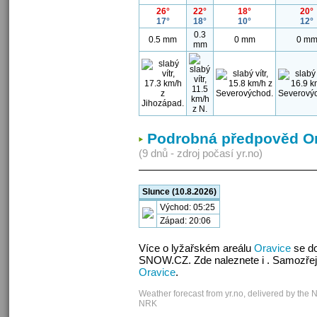
26°
22°
18°
20°
17°
18°
10°
12°
0.3
0.5 mm
0 mm
0 m
mm
Podrobná předpověd O
(9 dnů - zdroj počasí yr.no)
Slunce (10.8.2026)
Východ: 05:25
Západ: 20:06
Více o lyžařském areálu
Oravice
se do
SNOW.CZ. Zde naleznete i . Samozřej
Oravice
.
Weather forecast from yr.no, delivered by the 
NRK