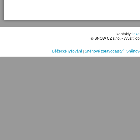
kontakty:
inz
© SNOW CZ s.r.o. - využití 
Běžecké lyžování
|
Sněhové zpravodajství
|
Sněhové