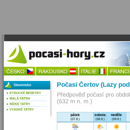
Počasí Čertov (Lazy po
Slovensko
KYSUCKÉ BESKYDY
Předpověď počasí pro obdob
MALÁ FATRA
(632 m n. m.)
NÍZKE TATRY
VYSOKÉ TATRY
pátek
sobota
neděle
(07.8.)
(08.8.)
(09.8.)