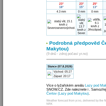
23°
23°
25°
18°
15°
13°
4.3 mm
0 mm
0 mm
Podrobná předpověd Če
Makytou)
(9 dnů - zdroj počasí yr.no)
Slunce (07.8.2026)
Východ: 05:27
Západ: 20:17
Více o lyžařském areálu
Lazy pod Ma
SNOW.CZ. Zde naleznete i . Samozřej
Čertov (Lazy pod Makytou)
.
Weather forecast from yr.no, delivered by the 
NRK